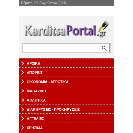
Πέμπτη, 06 Αυγούστου 2026
Επιστροφή στην Πλοήγηση
Αναζήτηση
Φόρμα αναζήτησης
ΑΡΧΙΚΗ
ΑΠΟΨΕΙΣ
ΟΙΚΟΝΟΜΙΑ - ΑΓΡΟΤΙΚΑ
MAGAZINO
ΑΘΛΗΤΙΚΑ
ΔΙΑΚΗΡΥΞΕΙΣ - ΠΡΟΚΗΡΥΞΕΙΣ
ΑΓΓΕΛΙΕΣ
ΧΡΗΣΙΜΑ