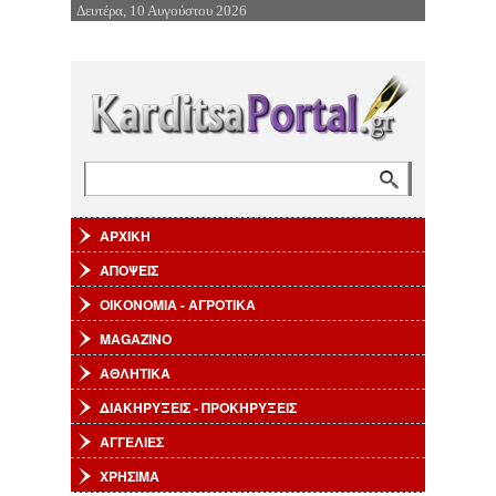
Δευτέρα, 10 Αυγούστου 2026
Επιστροφή στην Πλοήγηση
Αναζήτηση
Φόρμα αναζήτησης
ΑΡΧΙΚΗ
ΑΠΟΨΕΙΣ
ΟΙΚΟΝΟΜΙΑ - ΑΓΡΟΤΙΚΑ
MAGAZINO
ΑΘΛΗΤΙΚΑ
ΔΙΑΚΗΡΥΞΕΙΣ - ΠΡΟΚΗΡΥΞΕΙΣ
ΑΓΓΕΛΙΕΣ
ΧΡΗΣΙΜΑ