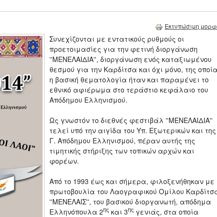
Εκτυπώσιμη μορφ
Συνεχίζονται με εντατικούς ρυθμούς οι
προετοιμασίες για την φετινή διοργάνωση
''ΜΕΝΕΛΑΙΔΙΑ'', διοργάνωση ενός καταξιωμένου
θεσμού για την Καρδίτσα και όχι μόνο, της οποί
η βασική θεματολογία ήταν και παραμένει το
εθνικό αφιέρωμα στο τεράστιο κεφάλαιο του
Απόδημου Ελληνισμού.
Ως γνωστόν το διεθνές φεστιβάλ ''ΜΕΝΕΛΑΙΔΙΑ''
τελεί υπό την αιγίδα του Υπ. Εξωτερικών και της
Γ. Απόδημου Ελληνισμού, πέραν αυτής της
τιμητικής στήριξης των τοπικών αρχών και
φορέων.
Από το 1993 έως και σήμερα, φιλοξενήθηκαν με
πρωτοβουλία του Λαογραφικού Ομίλου Καρδίτσ
''ΜΕΝΕΛΑΙΣ'', του βασικού διοργανωτή, απόδημα
ης
ης
Ελληνόπουλα 2
και 3
γενιάς, στα οποία