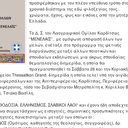
προσφέρθηκαν με τον πλέον υπεύθυνο τρόπο στ
χρονικό διάστημα της εδώ φιλοξενίας τους..
χρώματα, ήχους, φως και εικόνες από την μητέ
Ελλάδα.
Το Δ. Σ. του Λαογραφικού Ομίλου Καρδίτσας
''ΜΕΝΕΛΑΙΣ'', με ομόφωνη απόφασή όλων των
μελών, ενέταξε στο πρόγραμμα της φετινής
διοργάνωσης μεταξύ άλλων ποιοτικών και
σπουδαίων εκδηλώσεων, μια άκρως σπουδαίας
θεματολογίας διημερίδα, η οποία θα
πραγματοποιηθεί το Σάββατο 26 και την Κυριακή
ίου Thessalikon Grand, διημερίδα η οποία τελεί υπό την αιγίδ
ριφερσάλων και της Αντιπεριφέρειας Καρδίτσας, Περιφέρεια
φέροντος, τόσο του Σεβασμιότατου Μητροπολίτη κ. Κύριλλου Β
. Τσιάκο Βασίλη.
ΡΘΟΔΟΞΙΑ, ΕΛΛΗΝΙΣΜΟΣ, ΣΛΑΒΙΚΟΙ ΛΑΟΙ'' και έχουν ήδη αποδεχτε
 να συμμετάσχουν ως εισηγητές, σημαντικές προσωπικότητες τ
ηγητές πανεπιστημίων, μεταξύ των οποίων οι :
Σ (Ομότιμος καθηγητής της θεολογίας, συγγραφέας), δρ