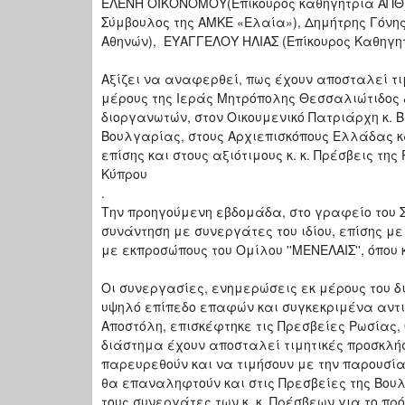
ΕΛΕΝΗ ΟΙΚΟΝΟΜΟΥ(Επίκουρος καθηγήτρια ΑΠΘ)
Σύμβουλος της ΑΜΚΕ «Ελαία»), Δημήτρης Γόνη
Αθηνών), ΕΥΑΓΓΕΛΟΥ ΗΛΙΑΣ (Επίκουρος Καθηγητ
Αξίζει να αναφερθεί, πως έχουν αποσταλεί τι
μέρους της Ιεράς Μητρόπολης Θεσσαλιώτιδος
διοργανωτών, στον Οικουμενικό Πατριάρχη κ. 
Βουλγαρίας, στους Αρχιεπισκόπους Ελλάδας κ
επίσης και στους αξιότιμους κ. κ. Πρέσβεις τη
Κύπρου
.
Την προηγούμενη εβδομάδα, στο γραφείο του Σ
συνάντηση με συνεργάτες του ιδίου, επίσης μ
με εκπροσώπους του Ομίλου ''ΜΕΝΕΛΑΙΣ'', όπου
Οι συνεργασίες, ενημερώσεις εκ μέρους του δ
υψηλό επίπεδο επαφών και συγκεκριμένα αντι
Αποστόλη, επισκέφτηκε τις Πρεσβείες Ρωσίας, 
διάστημα έχουν αποσταλεί τιμητικές προσκλήσε
παρευρεθούν και να τιμήσουν με την παρουσία 
θα επαναληφτούν και στις Πρεσβείες της Βουλ
τους συνεργάτες των κ. κ. Πρέσβεων για το π