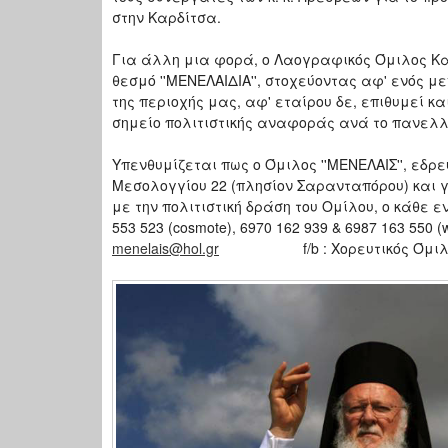
στην Καρδίτσα.
Για άλλη μια φορά, ο Λαογραφικός Όμιλος Κα
θεσμό ''ΜΕΝΕΛΑΙΔΙΑ'', στοχεύοντας αφ' ενός μ
της περιοχής μας, αφ' εταίρου δε, επιθυμεί 
σημείο πολιτιστικής αναφοράς ανά το πανελλή
Υπενθυμίζεται πως ο Όμιλος ''ΜΕΝΕΛΑΙΣ'', εδρε
Μεσολογγίου 22 (πλησίον Σαρανταπόρου) και γ
με την πολιτιστική δράση του Ομίλου, ο κάθε
553 523 (cosmote), 6970 162 939 & 6987 163 550 (wh
menelais@hol.gr
f/b : Χορευτικός Όμιλος Κ