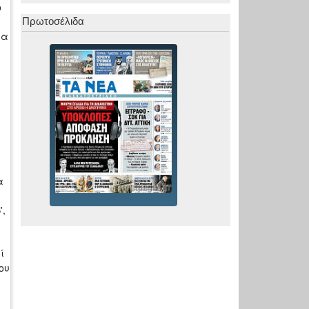
ο
Πρωτοσέλιδα
ρα
α
',
ί
ου