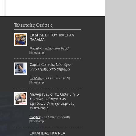
Τελευταίες Θεάσεις
ΕΚΔΗΛΩΣΗ ΤΟΥ 1ου ΕΠΑΛ
ΠΑΛΑΜΑ
Magazino
- τελευταία θέαση
[timestamp]
Capital Controls: Νέοι όροι
ανάληψης από σήμερα
Ειδήσεις
- τελευταία θέαση
[timestamp]
Μειωμένες οι πωλήσεις, για
την πλειονότητα των
εμπόρων στις χειμερινές
εκπτώσεις
Ειδήσεις
- τελευταία θέαση
[timestamp]
ΕΚΚΛΗΣΙΑΣΤΙΚΑ ΝΕΑ