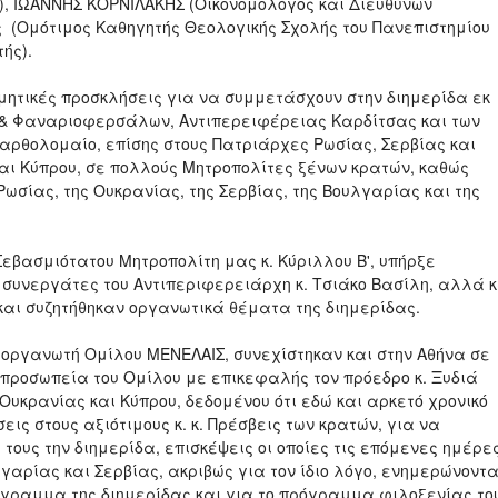
, ΙΩΑΝΝΗΣ ΚΟΡΝΙΛΑΚΗΣ (Οικονομολόγος και Διευθύνων
ς (Ομότιμος Καθηγητής Θεολογικής Σχολής του Πανεπιστημίου
ής).
μητικές προσκλήσεις για να συμμετάσχουν στην διημερίδα εκ
 & Φαναριοφερσάλων, Αντιπερειφέρειας Καρδίτσας και των
Βαρθολομαίο, επίσης στους Πατριάρχες Ρωσίας, Σερβίας και
αι Κύπρου, σε πολλούς Μητροπολίτες ξένων κρατών, καθώς
ς Ρωσίας, της Ουκρανίας, της Σερβίας, της Βουλγαρίας και της
εβασμιότατου Μητροπολίτη μας κ. Κύριλλου Β', υπήρξε
ε συνεργάτες του Αντιπεριφερειάρχη κ. Τσιάκο Βασίλη, αλλά κ
 και συζητήθηκαν οργανωτικά θέματα της διημερίδας.
ιοργανωτή Ομίλου ΜΕΝΕΛΑΙΣ, συνεχίστηκαν και στην Αθήνα σε
προσωπεία του Ομίλου με επικεφαλής τον πρόεδρο κ. Ξυδιά
Ουκρανίας και Κύπρου, δεδομένου ότι εδώ και αρκετό χρονικό
ις στους αξιότιμους κ. κ. Πρέσβεις των κρατών, για να
τους την διημερίδα, επισκέψεις οι οποίες τις επόμενες ημέρε
γαρίας και Σερβίας, ακριβώς για τον ίδιο λόγο, ενημερώνοντ
ρόγραμμα της διημερίδας και για το πρόγραμμα φιλοξενίας το