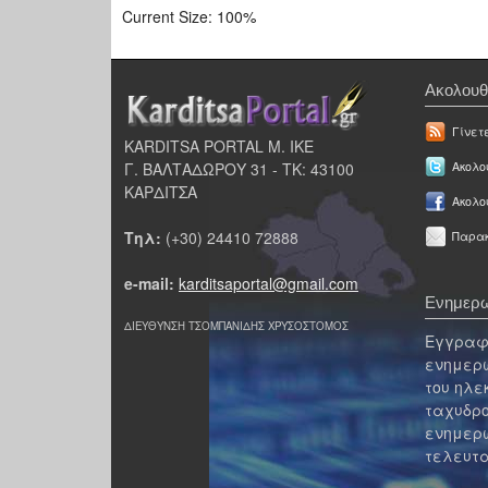
Current Size:
100%
Ακολουθ
Γίνετ
KARDITSA PORTAL Μ. ΙΚΕ
Γ. ΒΑΛΤΑΔΩΡΟΥ 31 - ΤΚ: 43100
Ακολου
ΚΑΡΔΙΤΣΑ
Ακολο
Τηλ:
(+30) 24410 72888
Παρακ
e-mail:
karditsaportal@gmail.com
Ενημερω
ΔΙΕΥΘΥΝΣΗ ΤΣΟΜΠΑΝΙΔΗΣ ΧΡΥΣΟΣΤΟΜΟΣ
Εγγραφε
ενημερω
του ηλε
ταχυδρο
ενημερω
τελευτα