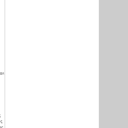
αι
ς
ας
υς