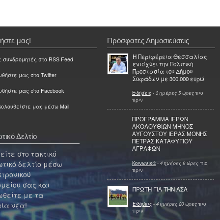
ήστε μας!
Πρόσφατες Δημοσιεύσεις
Η Περιφέρεια Θεσσαλίας
ε συνδρομητές στο RSS Feed
ενισχύει την Πολιτική
Προστασία του Δήμου
θήστε μας στο Twitter
Σοφάδων με 300.000 ευρώ
υθήστε μας στο Facebook
Ειδήσεις
-
3 ημέρες 5 ώρες
πιο
πριν
ολουθείστε μας μέσω Mail
ΠΡΟΓΡΑΜΜΑ ΙΕΡΩΝ
ΑΚΟΛΟΥΘΙΩΝ ΜΗΝΟΣ
ΑΥΓΟΥΣΤΟΥ ΙΕΡΑΣ ΜΟΝΗΣ
τικό Δελτίο
ΠΕΤΡΑΣ ΚΑΤΑΦΥΓΙΟΥ
ΑΓΡΑΦΩΝ
ίτε στο τακτικό
τικό δελτίο μέσω
Κοινωνικά
-
4 ημέρες 9 ώρες
πιο
πριν
κτρονικού
μείου σας και
ΠΡΩΤΗ ΓΙΑ ΤΗΝ ΑΣΑ
θείτε με τα
Ειδήσεις
-
4 ημέρες 20 ώρες
πιο
ία νέα!
πριν