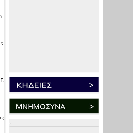
ή
ας
 Γ.
ας
.
.