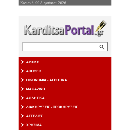
Κυριακή, 09 Αυγούστου 2026
Επιστροφή στην Πλοήγηση
Αναζήτηση
Φόρμα αναζήτησης
ΑΡΧΙΚΗ
ΑΠΟΨΕΙΣ
ΟΙΚΟΝΟΜΙΑ - ΑΓΡΟΤΙΚΑ
MAGAZINO
ΑΘΛΗΤΙΚΑ
ΔΙΑΚΗΡΥΞΕΙΣ - ΠΡΟΚΗΡΥΞΕΙΣ
ΑΓΓΕΛΙΕΣ
ΧΡΗΣΙΜΑ