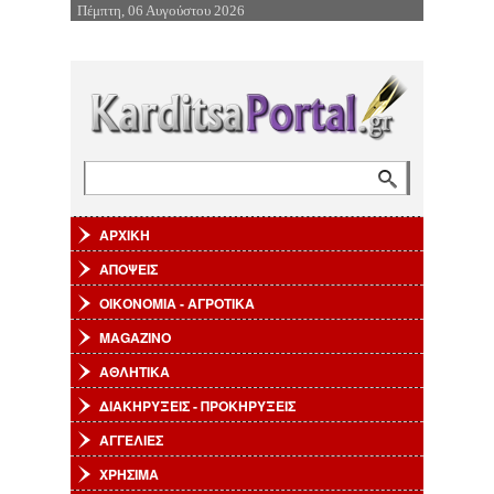
Πέμπτη, 06 Αυγούστου 2026
Επιστροφή στην Πλοήγηση
Αναζήτηση
Φόρμα αναζήτησης
ΑΡΧΙΚΗ
ΑΠΟΨΕΙΣ
ΟΙΚΟΝΟΜΙΑ - ΑΓΡΟΤΙΚΑ
MAGAZINO
ΑΘΛΗΤΙΚΑ
ΔΙΑΚΗΡΥΞΕΙΣ - ΠΡΟΚΗΡΥΞΕΙΣ
ΑΓΓΕΛΙΕΣ
ΧΡΗΣΙΜΑ