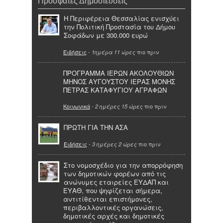
Πρόσφατες Δημοσιεύσεις
Η Περιφέρεια Θεσσαλίας ενισχύει
την Πολιτική Προστασία του Δήμου
Σοφάδων με 300.000 ευρώ
Ειδήσεις
-
πιο πριν
1ημέρα 11 ώρες
ΠΡΟΓΡΑΜΜΑ ΙΕΡΩΝ ΑΚΟΛΟΥΘΙΩΝ
ΜΗΝΟΣ ΑΥΓΟΥΣΤΟΥ ΙΕΡΑΣ ΜΟΝΗΣ
ΠΕΤΡΑΣ ΚΑΤΑΦΥΓΙΟΥ ΑΓΡΑΦΩΝ
Κοινωνικά
-
πιο πριν
2 ημέρες 15 ώρες
ΠΡΩΤΗ ΓΙΑ ΤΗΝ ΑΣΑ
Ειδήσεις
-
πιο πριν
3 ημέρες 2 ώρες
Στο νομοσχέδιο για την απορρόφηση
των δημοτικών φορέων από τις
ανώνυμες εταιρείες ΕΥΔΑΠ και
ΕΥΑΘ, που ψηφίζεται σήμερα,
αντιτίθενται επιστήμονες,
περιβαλλοντικές οργανώσεις,
δημοτικές αρχές και δημοτικές