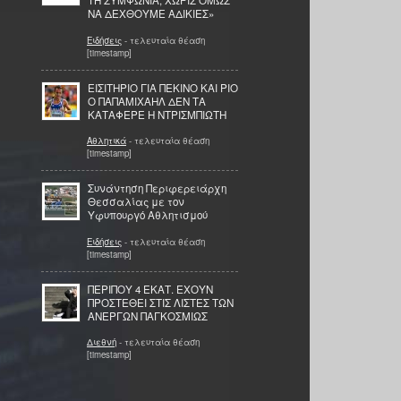
ΤΗ ΣΥΜΦΩΝΙΑ, ΧΩΡΙΣ ΟΜΩΣ
ΝΑ ΔΕΧΘΟΥΜΕ ΑΔΙΚΙΕΣ»
Ειδήσεις
- τελευταία θέαση
[timestamp]
ΕΙΣΙΤΗΡΙΟ ΓΙΑ ΠΕΚΙΝΟ ΚΑΙ ΡΙΟ
Ο ΠΑΠΑΜΙΧΑΗΛ ΔΕΝ ΤΑ
ΚΑΤΑΦΕΡΕ Η ΝΤΡΙΣΜΠΙΩΤΗ
Αθλητικά
- τελευταία θέαση
[timestamp]
Συνάντηση Περιφερειάρχη
Θεσσαλίας με τον
Υφυπουργό Αθλητισμού
Ειδήσεις
- τελευταία θέαση
[timestamp]
ΠΕΡΙΠΟΥ 4 ΕΚΑΤ. ΕΧΟΥΝ
ΠΡΟΣΤΕΘΕΙ ΣΤΙΣ ΛΙΣΤΕΣ ΤΩΝ
ΑΝΕΡΓΩΝ ΠΑΓΚΟΣΜΙΩΣ
Διεθνή
- τελευταία θέαση
[timestamp]