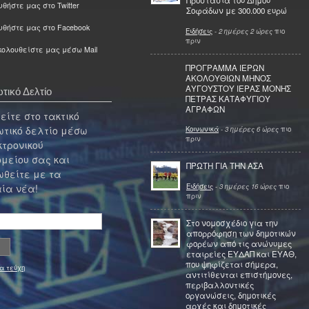
Προστασία του Δήμου
θήστε μας στο Twitter
Σοφάδων με 300.000 ευρώ
υθήστε μας στο Facebook
Ειδήσεις
-
2 ημέρες 2 ώρες
πιο
πριν
ολουθείστε μας μέσω Mail
ΠΡΟΓΡΑΜΜΑ ΙΕΡΩΝ
ΑΚΟΛΟΥΘΙΩΝ ΜΗΝΟΣ
ΑΥΓΟΥΣΤΟΥ ΙΕΡΑΣ ΜΟΝΗΣ
τικό Δελτίο
ΠΕΤΡΑΣ ΚΑΤΑΦΥΓΙΟΥ
ΑΓΡΑΦΩΝ
ίτε στο τακτικό
τικό δελτίο μέσω
Κοινωνικά
-
3 ημέρες 6 ώρες
πιο
πριν
κτρονικού
μείου σας και
ΠΡΩΤΗ ΓΙΑ ΤΗΝ ΑΣΑ
θείτε με τα
Ειδήσεις
-
3 ημέρες 16 ώρες
πιο
ία νέα!
πριν
Στο νομοσχέδιο για την
απορρόφηση των δημοτικών
φορέων από τις ανώνυμες
εταιρείες ΕΥΔΑΠ και ΕΥΑΘ,
που ψηφίζεται σήμερα,
α τεύχη
αντιτίθενται επιστήμονες,
περιβαλλοντικές
οργανώσεις, δημοτικές
αρχές και δημοτικές