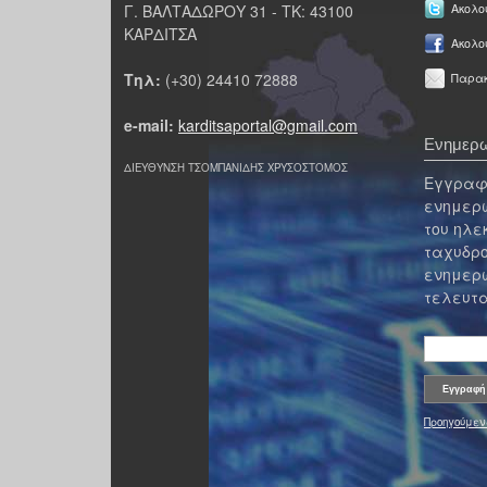
Γ. ΒΑΛΤΑΔΩΡΟΥ 31 - ΤΚ: 43100
Ακολου
ΚΑΡΔΙΤΣΑ
Ακολο
Τηλ:
(+30) 24410 72888
Παρακ
e-mail:
karditsaportal@gmail.com
Ενημερω
ΔΙΕΥΘΥΝΣΗ ΤΣΟΜΠΑΝΙΔΗΣ ΧΡΥΣΟΣΤΟΜΟΣ
Εγγραφε
ενημερω
του ηλε
ταχυδρο
ενημερω
τελευτα
Προηγούμεν