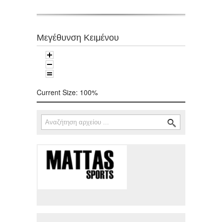
Μεγέθυνση Κειμένου
Current Size:
100%
Αναζήτηση
Φόρμα αναζήτησης