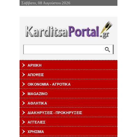
Σάββατο, 08 Αυγούστου 2026
Επιστροφή στην Πλοήγηση
Αναζήτηση
Φόρμα αναζήτησης
ΑΡΧΙΚΗ
ΑΠΟΨΕΙΣ
ΟΙΚΟΝΟΜΙΑ - ΑΓΡΟΤΙΚΑ
MAGAZINO
ΑΘΛΗΤΙΚΑ
ΔΙΑΚΗΡΥΞΕΙΣ - ΠΡΟΚΗΡΥΞΕΙΣ
ΑΓΓΕΛΙΕΣ
ΧΡΗΣΙΜΑ