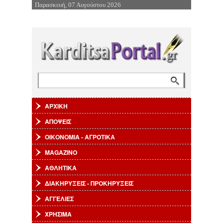
Παρασκευή, 07 Αυγούστου 2026
Επιστροφή στην Πλοήγηση
Αναζήτηση
Φόρμα αναζήτησης
ΑΡΧΙΚΗ
ΑΠΟΨΕΙΣ
ΟΙΚΟΝΟΜΙΑ - ΑΓΡΟΤΙΚΑ
MAGAZINO
ΑΘΛΗΤΙΚΑ
ΔΙΑΚΗΡΥΞΕΙΣ - ΠΡΟΚΗΡΥΞΕΙΣ
ΑΓΓΕΛΙΕΣ
ΧΡΗΣΙΜΑ