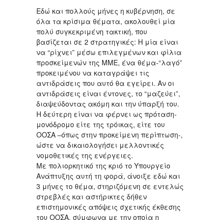
Εδώ και πολλούς μήνες η κυβέρνηση, σε
όλα τα κρίσιμα θέματα, ακολουθεί μία
πολύ συγκεκριμένη τακτική, που
βασίζεται σε 2 στρατηγικές: Η μία είναι
να “ρίχνει” μέσω επιλεγμένων και φίλια
προσκείμενών της ΜΜΕ, ένα θέμα-“λαγό”
προκειμένου να καταγράψει τις
αντιδράσεις που αυτό θα εγείρει. Αν οι
αντιδράσεις είναι έντονες, το “μαζεύει”,
διαψεύδοντας ακόμη και την ύπαρξή του.
Η δεύτερη είναι να φέρνει ως πρόταση-
μονόδρομο είτε της τρόικας, είτε του
ΟΟΣΑ –όπως στην προκείμενη περίπτωση-,
ώστε να δικαιολογήσει μελλοντικές
νομοθετικές της ενέργειες.
Με πολιορκητικό της κριό το Υπουργείο
Ανάπτυξης αυτή τη φορά, άνοιξε εδώ και
3 μήνες το θέμα, στηριζόμενη σε εντελώς
στρεβλές και αστήρικτες δήθεν
επιστημονικές απόψεις σχετικής έκθεσης
του ΟΟΣΑ, σύμφωνα με την οποία η