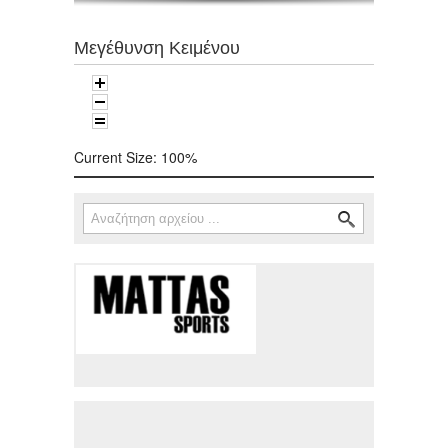
Μεγέθυνση Κειμένου
Current Size:
100%
Αναζήτηση
Φόρμα αναζήτησης