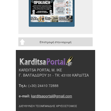
Επιστροφή στην κορυφή
KARDITSA PORTAL Μ. ΙΚΕ
Γ. ΒΑΛΤΑΔΩΡΟΥ 31 - ΤΚ: 43100 ΚΑΡΔΙΤΣΑ
Τηλ:
(+30) 24410 72888
e-mail:
karditsaportal@gmail.com
ΔΙΕΥΘΥΝΣΗ ΤΣΟΜΠΑΝΙΔΗΣ ΧΡΥΣΟΣΤΟΜΟΣ