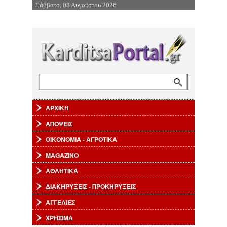
Σάββατο, 08 Αυγούστου 2026
Επιστροφή στην Πλοήγηση
Αναζήτηση
Φόρμα αναζήτησης
ΑΡΧΙΚΗ
ΑΠΟΨΕΙΣ
ΟΙΚΟΝΟΜΙΑ - ΑΓΡΟΤΙΚΑ
MAGAZINO
ΑΘΛΗΤΙΚΑ
ΔΙΑΚΗΡΥΞΕΙΣ - ΠΡΟΚΗΡΥΞΕΙΣ
ΑΓΓΕΛΙΕΣ
ΧΡΗΣΙΜΑ