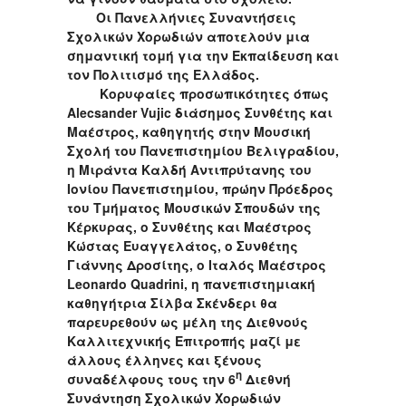
Οι Πανελλήνιες Συναντήσεις
Σχολικών Χορωδιών αποτελούν μια
σημαντική τομή για την Εκπαίδευση και
τον Πολιτισμό της Ελλάδος.
Κορυφαίες προσωπικότητες όπως
Alecsander
Vujic
διάσημος Συνθέτης και
Μαέστρος, καθηγητής στην Μουσική
Σχολή του Πανεπιστημίου Βελιγραδίου,
η Μιράντα Καλδή Αντιπρύτανης του
Ιονίου Πανεπιστημίου, πρώην Πρόεδρος
του Τμήματος Μουσικών Σπουδών της
Κέρκυρας, ο Συνθέτης και Μαέστρος
Κώστας Ευαγγελάτος, ο Συνθέτης
Γιάννης Δροσίτης, ο Ιταλός Μαέστρος
Leonardo
Quadrini
, η πανεπιστημιακή
καθηγήτρια Σίλβα Σκένδερι θα
παρευρεθούν ως μέλη της Διεθνούς
Καλλιτεχνικής Επιτροπής μαζί με
άλλους έλληνες και ξένους
η
συναδέλφους τους την 6
Διεθνή
Συνάντηση Σχολικών Χορωδιών