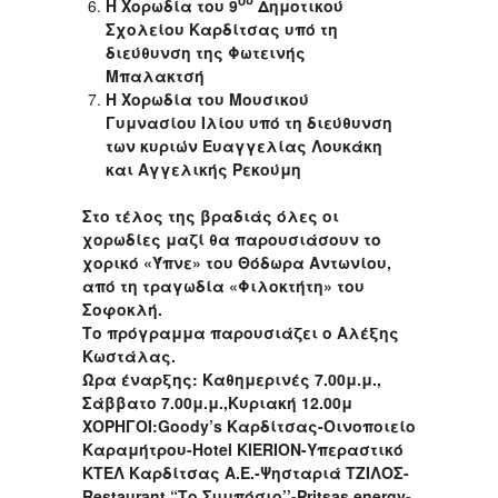
ου
Η Χορωδία του 9
Δημοτικού
Σχολείου Καρδίτσας υπό τη
διεύθυνση της Φωτεινής
Μπαλακτσή
Η Χορωδία του Μουσικού
Γυμνασίου Ιλίου υπό τη διεύθυνση
των κυριών Ευαγγελίας Λουκάκη
και Αγγελικής Ρεκούμη
Στο τέλος της βραδιάς όλες οι
χορωδίες μαζί θα παρουσιάσουν το
χορικό «Ύπνε» του Θόδωρα Αντωνίου,
από τη τραγωδία «Φιλοκτήτη» του
Σοφοκλή.
Το πρόγραμμα παρουσιάζει ο Αλέξης
Κωστάλας.
Ώρα έναρξης: Καθημερινές 7.00μ.μ.,
Σάββατο 7.00μ.μ.,Κυριακή 12.00μ
ΧΟΡΗΓΟΙ:
Goody
’
s
Καρδίτσας-Οινοποιείο
Καραμήτρου-Η
otel
KIERION
-Υπεραστικό
ΚΤΕΛ Καρδίτσας Α.Ε.-Ψησταριά ΤΖΙΛΟΣ-
Restaurant
“Το Συμπόσιο’’-
Pritsas
energy
-