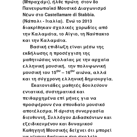
(Μπραχάμι), ήλθε πρώτη στον 8ο
Πανευρωπαϊκό
M
ουσικό Διαγωνισμό
Νέων στο
Castellamare
di
Stabbia
.
(Νάπολι - Ιταλία). Ενώ το 2013
διακρίθηκαν σχολικές χορωδίες από
την Καλαμάτα, το Αίγιο, τη Ναύπακτο
και την Καλαμάτα.
Βασική επιδίωξη είναι μέσω της
εκδήλωσης η προσέγγιση της
μαθητιώσας νεολαίας με την αρχαία
ελληνική μουσική, την πολυφωνική
ου
ου
μουσική του 15
– 16
αιώνα, αλλά
και τη σύγχρονη ελληνική δημιουργία.
Εκατοντάδες μαθητές δουλεύουν
εντατικά, συστηματικά και
πειθαρχημένα επί μήνες για να
προσφέρουν ένα σπουδαίο μουσικό
αποτέλεσμα. Η άριστη συνεργασία
διευθυντή, Συλλόγου Διδασκόντων και
εξειδικευμένου και δυναμικού
Καθηγητή Μουσικής δείχνει ότι μπορεί
να γίνουν θαύματα στο σχολείο.