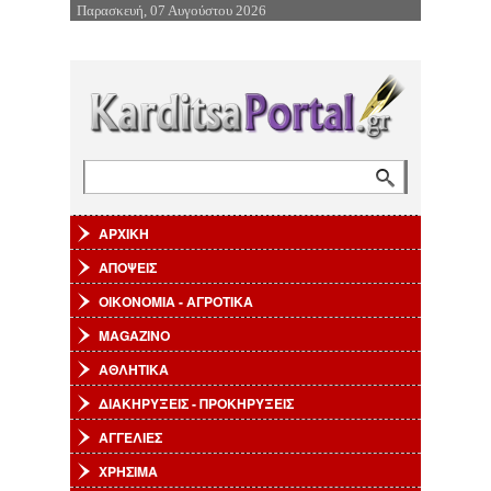
Παρασκευή, 07 Αυγούστου 2026
Επιστροφή στην Πλοήγηση
Αναζήτηση
Φόρμα αναζήτησης
ΑΡΧΙΚΗ
ΑΠΟΨΕΙΣ
ΟΙΚΟΝΟΜΙΑ - ΑΓΡΟΤΙΚΑ
MAGAZINO
ΑΘΛΗΤΙΚΑ
ΔΙΑΚΗΡΥΞΕΙΣ - ΠΡΟΚΗΡΥΞΕΙΣ
ΑΓΓΕΛΙΕΣ
ΧΡΗΣΙΜΑ