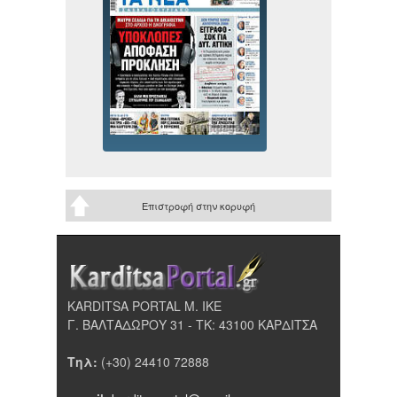
Επιστροφή στην κορυφή
KARDITSA PORTAL Μ. ΙΚΕ
Γ. ΒΑΛΤΑΔΩΡΟΥ 31 - ΤΚ: 43100 ΚΑΡΔΙΤΣΑ
Τηλ:
(+30) 24410 72888