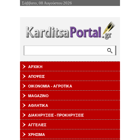
Σάββατο, 08 Αυγούστου 2026
Επιστροφή στην Πλοήγηση
Αναζήτηση
Φόρμα αναζήτησης
ΑΡΧΙΚΗ
ΑΠΟΨΕΙΣ
ΟΙΚΟΝΟΜΙΑ - ΑΓΡΟΤΙΚΑ
MAGAZINO
ΑΘΛΗΤΙΚΑ
ΔΙΑΚΗΡΥΞΕΙΣ - ΠΡΟΚΗΡΥΞΕΙΣ
ΑΓΓΕΛΙΕΣ
ΧΡΗΣΙΜΑ