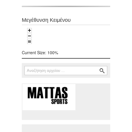
Μεγέθυνση Κειμένου
Current Size:
100%
Αναζήτηση
Φόρμα αναζήτησης