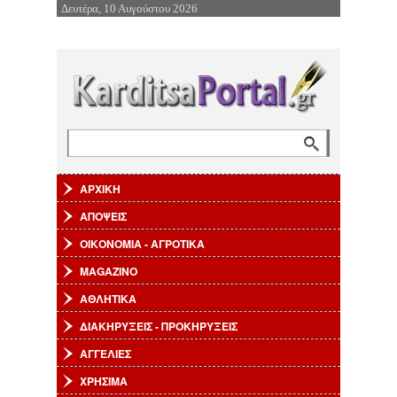
Δευτέρα, 10 Αυγούστου 2026
Επιστροφή στην Πλοήγηση
Αναζήτηση
Φόρμα αναζήτησης
ΑΡΧΙΚΗ
ΑΠΟΨΕΙΣ
ΟΙΚΟΝΟΜΙΑ - ΑΓΡΟΤΙΚΑ
MAGAZINO
ΑΘΛΗΤΙΚΑ
ΔΙΑΚΗΡΥΞΕΙΣ - ΠΡΟΚΗΡΥΞΕΙΣ
ΑΓΓΕΛΙΕΣ
ΧΡΗΣΙΜΑ