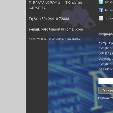
Γ. ΒΑΛΤΑΔΩΡΟΥ 31 - ΤΚ: 43100
Ακολου
ΚΑΡΔΙΤΣΑ
Ακολο
Τηλ:
(+30) 24410 72888
Παρακ
e-mail:
karditsaportal@gmail.com
Ενημερω
ΔΙΕΥΘΥΝΣΗ ΤΣΟΜΠΑΝΙΔΗΣ ΧΡΥΣΟΣΤΟΜΟΣ
Εγγραφε
ενημερω
του ηλε
ταχυδρο
ενημερω
τελευτα
Προηγούμεν