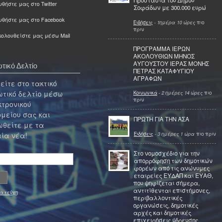
Προστασία του Δήμου
θήστε μας στο Twitter
Σοφάδων με 300.000 ευρώ
υθήστε μας στο Facebook
Ειδήσεις
-
1ημέρα 10 ώρες
πιο
πριν
ολουθείστε μας μέσω Mail
ΠΡΟΓΡΑΜΜΑ ΙΕΡΩΝ
ΑΚΟΛΟΥΘΙΩΝ ΜΗΝΟΣ
ΑΥΓΟΥΣΤΟΥ ΙΕΡΑΣ ΜΟΝΗΣ
τικό Δελτίο
ΠΕΤΡΑΣ ΚΑΤΑΦΥΓΙΟΥ
ΑΓΡΑΦΩΝ
ίτε στο τακτικό
τικό δελτίο μέσω
Κοινωνικά
-
2 ημέρες 14 ώρες
πιο
πριν
κτρονικού
μείου σας και
ΠΡΩΤΗ ΓΙΑ ΤΗΝ ΑΣΑ
θείτε με τα
Ειδήσεις
-
3 ημέρες 1 ώρα
πιο πριν
ία νέα!
Στο νομοσχέδιο για την
απορρόφηση των δημοτικών
φορέων από τις ανώνυμες
εταιρείες ΕΥΔΑΠ και ΕΥΑΘ,
που ψηφίζεται σήμερα,
αντιτίθενται επιστήμονες,
α τεύχη
περιβαλλοντικές
οργανώσεις, δημοτικές
αρχές και δημοτικές
επιχειρήσεις ύδρευσης