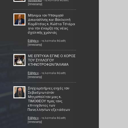
[timestamp]
Μήνυμα του Υπουργού
Δικαιοσύνης και Βουλευτή
Καρδίτσας κ. Κώστα Τσιάρα
για την έναρξη της νέας
σχολικής χρονιάς
Ειδήσεις
- τελευταία θέαση
[timestamp]
ΜΕ ΕΠΙΤΥΧΙΑ ΕΓΙΝΕ Ο ΧΟΡΟΣ
ΤΟΥ ΣΥΛΛΟΓΟΥ
ΚΤΗΝΟΤΡΟΦΩΝ ΠΑΛΑΜΑ
Ειδήσεις
- τελευταία θέαση
[timestamp]
Συγχαρητήριες ευχές του
Σεβασμιωτάτου
Μητροπολίτου μας κ.
ΤΙΜΟΘΕΟΥ προς τους
επιτυχόντες των
Πανελληνίων εξετάσεων
Ειδήσεις
- τελευταία θέαση
[timestamp]