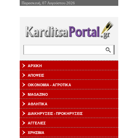
Παρασκευή, 07 Αυγούστου 2026
Επιστροφή στην Πλοήγηση
Αναζήτηση
Φόρμα αναζήτησης
ΑΡΧΙΚΗ
ΑΠΟΨΕΙΣ
ΟΙΚΟΝΟΜΙΑ - ΑΓΡΟΤΙΚΑ
MAGAZINO
ΑΘΛΗΤΙΚΑ
ΔΙΑΚΗΡΥΞΕΙΣ - ΠΡΟΚΗΡΥΞΕΙΣ
ΑΓΓΕΛΙΕΣ
ΧΡΗΣΙΜΑ