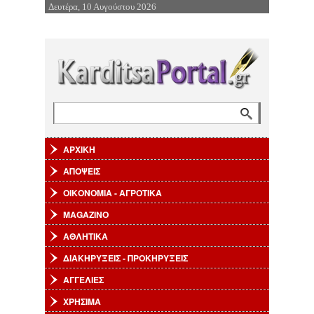
Δευτέρα, 10 Αυγούστου 2026
Επιστροφή στην Πλοήγηση
Αναζήτηση
Φόρμα αναζήτησης
ΑΡΧΙΚΗ
ΑΠΟΨΕΙΣ
ΟΙΚΟΝΟΜΙΑ - ΑΓΡΟΤΙΚΑ
MAGAZINO
ΑΘΛΗΤΙΚΑ
ΔΙΑΚΗΡΥΞΕΙΣ - ΠΡΟΚΗΡΥΞΕΙΣ
ΑΓΓΕΛΙΕΣ
ΧΡΗΣΙΜΑ