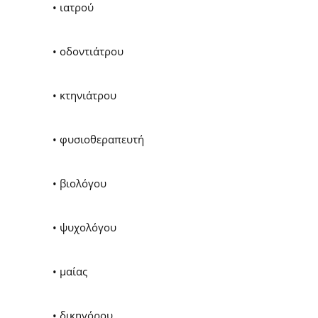
• ιατρού
• οδοντιάτρου
• κτηνιάτρου
• φυσιοθεραπευτή
• βιολόγου
• ψυχολόγου
• μαίας
• δικηγόρου