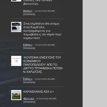
ευθύνες των τοπικών
βουλευτών.
Απόψεις
- τελευταία θέαση
[timestamp]
Συνελήφθησαν δύο άτομα
στην Καρδίτσα,
κατηγορούμενα για
παραβάσεις του νόμου περί
ναρκωτικών
Ειδήσεις
- τελευταία θέαση
[timestamp]
“ΚΟΥΠΟΝΙΑ ΕΝΙΣΧΥΣΗΣ ΤΟΥ
ΚΟΙΝΩΝΙΚΟΥ
ΠΑΝΤΟΠΩΛΕΙΟΥ” ΑΠΟ ΤΟ
ΔΙΚΤΥΟ ΤΡΟΦΙΜΩΝ & ΠΟΤΩΝ
Ν. ΚΑΡΔΙΤΣΑΣ.
Ειδήσεις
- τελευταία θέαση
[timestamp]
ΚΑΡΑΙΣΚΑΚΗΣ-ΑΣΑ 3-1
Αθλητικά
- τελευταία θέαση
[timestamp]