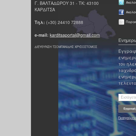
Γ. ΒΑΛΤΑΔΩΡΟΥ 31 - ΤΚ: 43100
Ακολου
ΚΑΡΔΙΤΣΑ
Ακολο
Τηλ:
(+30) 24410 72888
Παρακ
e-mail:
karditsaportal@gmail.com
Ενημερω
ΔΙΕΥΘΥΝΣΗ ΤΣΟΜΠΑΝΙΔΗΣ ΧΡΥΣΟΣΤΟΜΟΣ
Εγγραφε
ενημερω
του ηλε
ταχυδρο
ενημερω
τελευτα
Προηγούμεν