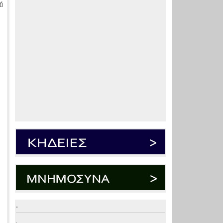
ή
.
.