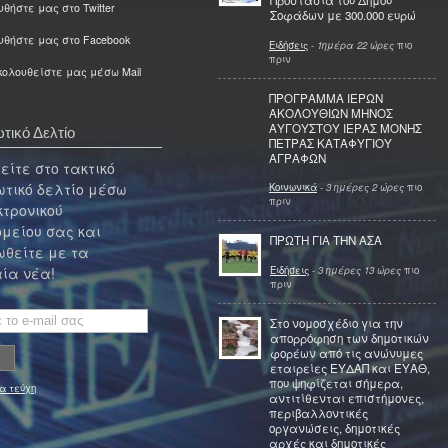
Προστασία του Δήμου
θήστε μας στο Twitter
Σοφάδων με 300.000 ευρώ
υθήστε μας στο Facebook
Ειδήσεις
-
1ημέρα 22 ώρες
πιο
πριν
ολουθείστε μας μέσω Mail
ΠΡΟΓΡΑΜΜΑ ΙΕΡΩΝ
ΑΚΟΛΟΥΘΙΩΝ ΜΗΝΟΣ
ΑΥΓΟΥΣΤΟΥ ΙΕΡΑΣ ΜΟΝΗΣ
τικό Δελτίο
ΠΕΤΡΑΣ ΚΑΤΑΦΥΓΙΟΥ
ΑΓΡΑΦΩΝ
ίτε στο τακτικό
τικό δελτίο μέσω
Κοινωνικά
-
3 ημέρες 2 ώρες
πιο
πριν
κτρονικού
μείου σας και
ΠΡΩΤΗ ΓΙΑ ΤΗΝ ΑΣΑ
θείτε με τα
Ειδήσεις
-
3 ημέρες 13 ώρες
πιο
ία νέα!
πριν
Στο νομοσχέδιο για την
απορρόφηση των δημοτικών
φορέων από τις ανώνυμες
εταιρείες ΕΥΔΑΠ και ΕΥΑΘ,
που ψηφίζεται σήμερα,
α τεύχη
αντιτίθενται επιστήμονες,
περιβαλλοντικές
οργανώσεις, δημοτικές
αρχές και δημοτικές