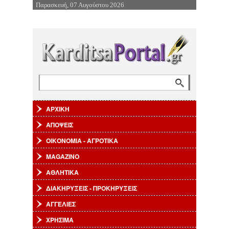
Παρασκευή, 07 Αυγούστου 2026
Επιστροφή στην Πλοήγηση
Αναζήτηση
Φόρμα αναζήτησης
ΑΡΧΙΚΗ
ΑΠΟΨΕΙΣ
ΟΙΚΟΝΟΜΙΑ - ΑΓΡΟΤΙΚΑ
MAGAZINO
ΑΘΛΗΤΙΚΑ
ΔΙΑΚΗΡΥΞΕΙΣ - ΠΡΟΚΗΡΥΞΕΙΣ
ΑΓΓΕΛΙΕΣ
ΧΡΗΣΙΜΑ