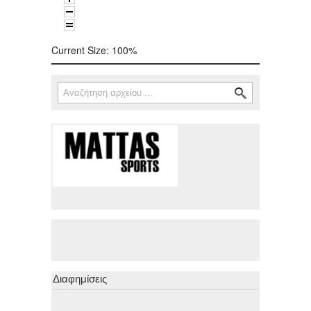
Current Size:
100%
Αναζήτηση
Φόρμα αναζήτησης
Διαφημίσεις