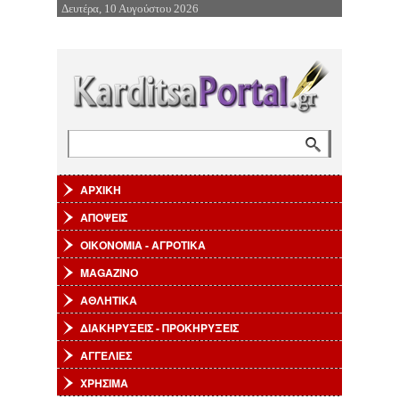
Δευτέρα, 10 Αυγούστου 2026
Επιστροφή στην Πλοήγηση
Αναζήτηση
Φόρμα αναζήτησης
ΑΡΧΙΚΗ
ΑΠΟΨΕΙΣ
ΟΙΚΟΝΟΜΙΑ - ΑΓΡΟΤΙΚΑ
MAGAZINO
ΑΘΛΗΤΙΚΑ
ΔΙΑΚΗΡΥΞΕΙΣ - ΠΡΟΚΗΡΥΞΕΙΣ
ΑΓΓΕΛΙΕΣ
ΧΡΗΣΙΜΑ