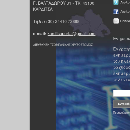
Γ. ΒΑΛΤΑΔΩΡΟΥ 31 - ΤΚ: 43100
Ακολου
ΚΑΡΔΙΤΣΑ
Ακολο
Τηλ:
(+30) 24410 72888
Παρακ
e-mail:
karditsaportal@gmail.com
Ενημερω
ΔΙΕΥΘΥΝΣΗ ΤΣΟΜΠΑΝΙΔΗΣ ΧΡΥΣΟΣΤΟΜΟΣ
Εγγραφε
ενημερω
του ηλε
ταχυδρο
ενημερω
τελευτα
Προηγούμεν