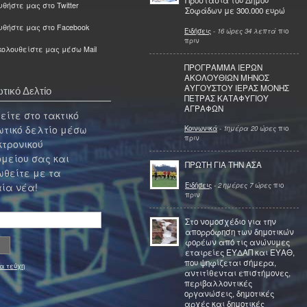
Προστασία του Δήμου
θήστε μας στο Twitter
Σοφάδων με 300.000 ευρώ
υθήστε μας στο Facebook
Ειδήσεις
-
16 ώρες 34 λεπτά
πιο
πριν
ολουθείστε μας μέσω Mail
ΠΡΟΓΡΑΜΜΑ ΙΕΡΩΝ
ΑΚΟΛΟΥΘΙΩΝ ΜΗΝΟΣ
ΑΥΓΟΥΣΤΟΥ ΙΕΡΑΣ ΜΟΝΗΣ
τικό Δελτίο
ΠΕΤΡΑΣ ΚΑΤΑΦΥΓΙΟΥ
ΑΓΡΑΦΩΝ
ίτε στο τακτικό
τικό δελτίο μέσω
Κοινωνικά
-
1ημέρα 20 ώρες
πιο
πριν
κτρονικού
μείου σας και
ΠΡΩΤΗ ΓΙΑ ΤΗΝ ΑΣΑ
θείτε με τα
Ειδήσεις
-
2 ημέρες 7 ώρες
πιο
ία νέα!
πριν
Στο νομοσχέδιο για την
απορρόφηση των δημοτικών
φορέων από τις ανώνυμες
εταιρείες ΕΥΔΑΠ και ΕΥΑΘ,
που ψηφίζεται σήμερα,
α τεύχη
αντιτίθενται επιστήμονες,
περιβαλλοντικές
οργανώσεις, δημοτικές
αρχές και δημοτικές