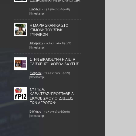
ΕΣΩΚΟΜΜΑΤΙΚΩΝ ΕΚΛΟΓΩΝ.
Ειδήσεις
- τελευταία θέαση
[timestamp]
Η ΜΑΡΙΑ ΣΚΑΝΙΚΑ ΣΤΟ
"ΤΙΜΟΝΙ" ΤΟΥ ΣΠΑΚ
ΓΥΝΑΙΚΩΝ
Αθλητικά
- τελευταία θέαση
[timestamp]
ΣΤΗΝ ΔΙΚΑΙΟΣΥΝΗ Η ΛΙΣΤΑ
΄΄ΑΙΣΧΡΗΣ΄΄ ΦΟΡΟΔΙΑΦΥΓΗΣ
Ειδήσεις
- τελευταία θέαση
[timestamp]
ΣΥ.ΡΙΖ.Α.
ΚΑΡΔΙΤΣΑΣ:"ΠΡΟΣΠΑΘΕΙΑ
ΕΚΦΟΒΙΣΜΟΥ ΟΙ ΔΙΩΞΕΙΣ
ΤΩΝ ΑΓΡΟΤΩΝ"
Ειδήσεις
- τελευταία θέαση
[timestamp]