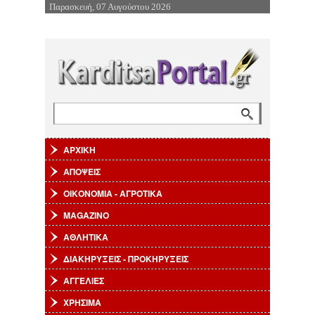
Παρασκευή, 07 Αυγούστου 2026
Επιστροφή στην Πλοήγηση
Αναζήτηση
Φόρμα αναζήτησης
ΑΡΧΙΚΗ
ΑΠΟΨΕΙΣ
ΟΙΚΟΝΟΜΙΑ - ΑΓΡΟΤΙΚΑ
MAGAZINO
ΑΘΛΗΤΙΚΑ
ΔΙΑΚΗΡΥΞΕΙΣ - ΠΡΟΚΗΡΥΞΕΙΣ
ΑΓΓΕΛΙΕΣ
ΧΡΗΣΙΜΑ