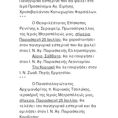
Πανηγυρικό Εσπερινό που θα ψαλεί στο
Ιερό Προσκύνημα Αγ. Ειρήνης
Χρυσοβαλάντου Κατωχωρίου Φαρσάλων.
* * *
Ο Θεοφιλέστατος Επίσκοπος
Ρεντίνης κ. Σεραφείμ, Πρωτοσύγκελλος
της Ιεράς Μητροπόλεώς μας,
σήμερα,
Παρασκευή 25 Ιουλίου
, θα χοροστατήσει
στον πανηγυρικό εσπερινό που θα ψαλεί
στον Ι. Ν. Αγ. Παρασκευής Ελληνοπύργου.
Αύριο, Σάββατο
, θα λειτουργήσει
στον Ι. Ν. Αγ. Παρασκευής Λεονταρίου.
Την Κυριακή
θα λειτουργήσει στον
Ι. Ν. Ζωοδ. Πηγής Ερμητσίου.
* * *
Ο Πανοσιολογιώτατος
Αρχιμανδρίτης π. Κυριακός Τσολάκης,
ιεροκήρυξ της Ιεράς Μητροπόλεώς μας,
σήμερα, Παρασκευή 25 Ιουλίου
, θα
τελέσει τον πανηγυρικό εσπερινό και θα
ομιλήσει στον Ι. Ν. Αγ. Παρασκευής
Καρδίτσης.