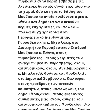
πυρκαγιά στην Πορτή έσβησε με τις
λιγότερες δυνατές συνέπειες τόσο για
το χωριό, όσο και για το δάσος του
Μουζακίου το οποίο κινδύνευε άμεσα.
«Θέλω και δημόσια να απευθύνω
θερμές ευχαριστίες και πολλά –
πολλά συγχαρητήρια στον
Περιφερειακό Διευθυντή της
Πυροσβεστικής κ. Μιχαλάκη, στο
Διοικητή του Πυροσβεστικού Σταθμού
Μουζακίου κ. Πάντο, στους
πυροσβέστες, στους χειριστές των
εναέριων μέσων πυρόσβεσης, στους
αστυνομικούς, στους Αντιδήμαρχους κ.
κ. Μπαλατσό, Φούντα και Φροξυλιά ,
στο Δημοτικό Σύμβουλο κ. Καλιώρα,
στους προέδρους των τοπικών
κοινοτήτων, στους υπαλλήλους του
Δήμου Μουζακίου, στους εθελοντές
συνδημότες μας, στους άνδρες του
αστυνομικού τμήματος Μουζακίου, στο
προσωπικό του Δασαρχείου Μουζακίου,