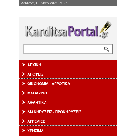
Δευτέρα, 10 Αυγούστου 2026
Επιστροφή στην Πλοήγηση
Αναζήτηση
Φόρμα αναζήτησης
ΑΡΧΙΚΗ
ΑΠΟΨΕΙΣ
ΟΙΚΟΝΟΜΙΑ - ΑΓΡΟΤΙΚΑ
MAGAZINO
ΑΘΛΗΤΙΚΑ
ΔΙΑΚΗΡΥΞΕΙΣ - ΠΡΟΚΗΡΥΞΕΙΣ
ΑΓΓΕΛΙΕΣ
ΧΡΗΣΙΜΑ