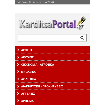
Σάββατο, 08 Αυγούστου 2026
Επιστροφή στην Πλοήγηση
Αναζήτηση
Φόρμα αναζήτησης
ΑΡΧΙΚΗ
ΑΠΟΨΕΙΣ
ΟΙΚΟΝΟΜΙΑ - ΑΓΡΟΤΙΚΑ
MAGAZINO
ΑΘΛΗΤΙΚΑ
ΔΙΑΚΗΡΥΞΕΙΣ - ΠΡΟΚΗΡΥΞΕΙΣ
ΑΓΓΕΛΙΕΣ
ΧΡΗΣΙΜΑ