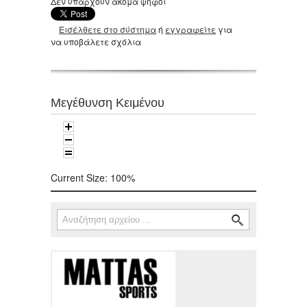
Δεν υπάρχουν ακόμα ψήφοι
Εισέλθετε στο σύστημα
ή
εγγραφείτε
για
να υποβάλετε σχόλια
Μεγέθυνση Κειμένου
Current Size:
100%
Αναζήτηση
Φόρμα αναζήτησης