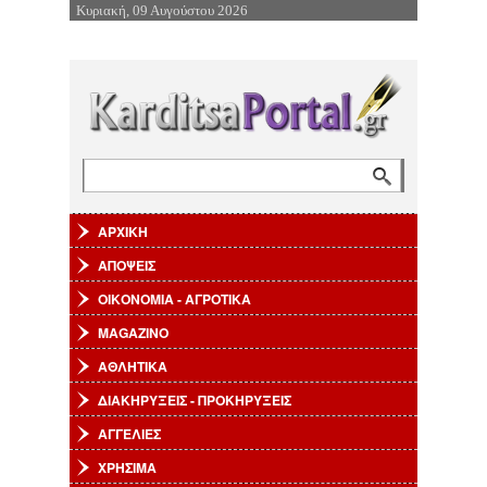
Κυριακή, 09 Αυγούστου 2026
Επιστροφή στην Πλοήγηση
Αναζήτηση
Φόρμα αναζήτησης
ΑΡΧΙΚΗ
ΑΠΟΨΕΙΣ
ΟΙΚΟΝΟΜΙΑ - ΑΓΡΟΤΙΚΑ
MAGAZINO
ΑΘΛΗΤΙΚΑ
ΔΙΑΚΗΡΥΞΕΙΣ - ΠΡΟΚΗΡΥΞΕΙΣ
ΑΓΓΕΛΙΕΣ
ΧΡΗΣΙΜΑ