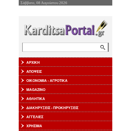
Σάββατο, 08 Αυγούστου 2026
Επιστροφή στην Πλοήγηση
Αναζήτηση
Φόρμα αναζήτησης
ΑΡΧΙΚΗ
ΑΠΟΨΕΙΣ
ΟΙΚΟΝΟΜΙΑ - ΑΓΡΟΤΙΚΑ
MAGAZINO
ΑΘΛΗΤΙΚΑ
ΔΙΑΚΗΡΥΞΕΙΣ - ΠΡΟΚΗΡΥΞΕΙΣ
ΑΓΓΕΛΙΕΣ
ΧΡΗΣΙΜΑ