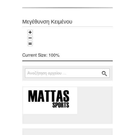
Μεγέθυνση Κειμένου
Current Size:
100%
Αναζήτηση
Φόρμα αναζήτησης