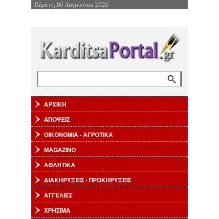
Πέμπτη, 06 Αυγούστου 2026
Επιστροφή στην Πλοήγηση
Αναζήτηση
Φόρμα αναζήτησης
ΑΡΧΙΚΗ
ΑΠΟΨΕΙΣ
ΟΙΚΟΝΟΜΙΑ - ΑΓΡΟΤΙΚΑ
MAGAZINO
ΑΘΛΗΤΙΚΑ
ΔΙΑΚΗΡΥΞΕΙΣ - ΠΡΟΚΗΡΥΞΕΙΣ
ΑΓΓΕΛΙΕΣ
ΧΡΗΣΙΜΑ