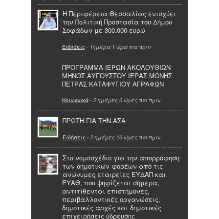
Η Περιφέρεια Θεσσαλίας ενισχύει
την Πολιτική Προστασία του Δήμου
Σοφάδων με 300.000 ευρώ
Ειδήσεις
-
πιο πριν
1ημέρα 1 ώρα
ΠΡΟΓΡΑΜΜΑ ΙΕΡΩΝ ΑΚΟΛΟΥΘΙΩΝ
ΜΗΝΟΣ ΑΥΓΟΥΣΤΟΥ ΙΕΡΑΣ ΜΟΝΗΣ
ΠΕΤΡΑΣ ΚΑΤΑΦΥΓΙΟΥ ΑΓΡΑΦΩΝ
Κοινωνικά
-
πιο πριν
2 ημέρες 6 ώρες
ΠΡΩΤΗ ΓΙΑ ΤΗΝ ΑΣΑ
Ειδήσεις
-
πιο πριν
2 ημέρες 16 ώρες
Στο νομοσχέδιο για την απορρόφηση
των δημοτικών φορέων από τις
ανώνυμες εταιρείες ΕΥΔΑΠ και
ΕΥΑΘ, που ψηφίζεται σήμερα,
αντιτίθενται επιστήμονες,
περιβαλλοντικές οργανώσεις,
δημοτικές αρχές και δημοτικές
επιχειρήσεις ύδρευσης