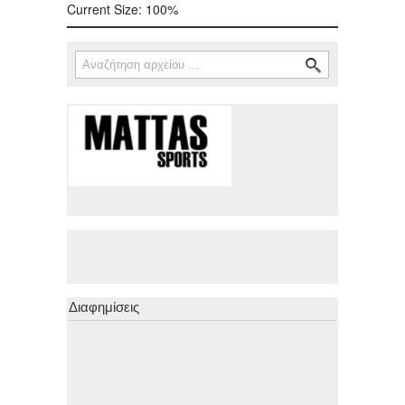
Current Size:
100%
Αναζήτηση
Φόρμα αναζήτησης
Διαφημίσεις