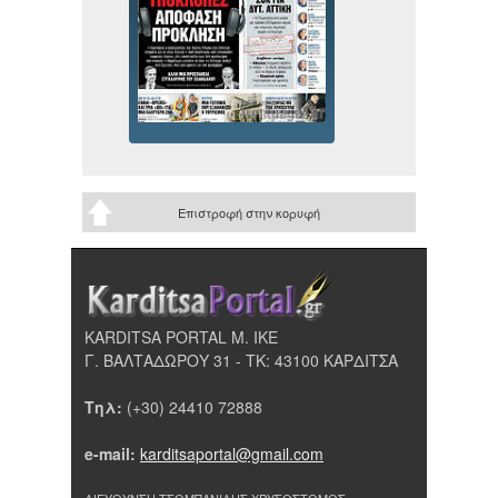
Επιστροφή στην κορυφή
KARDITSA PORTAL Μ. ΙΚΕ
Γ. ΒΑΛΤΑΔΩΡΟΥ 31 - ΤΚ: 43100 ΚΑΡΔΙΤΣΑ
Τηλ:
(+30) 24410 72888
e-mail:
karditsaportal@gmail.com