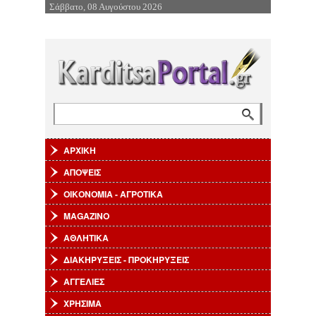
Σάββατο, 08 Αυγούστου 2026
Επιστροφή στην Πλοήγηση
Αναζήτηση
Φόρμα αναζήτησης
ΑΡΧΙΚΗ
ΑΠΟΨΕΙΣ
ΟΙΚΟΝΟΜΙΑ - ΑΓΡΟΤΙΚΑ
MAGAZINO
ΑΘΛΗΤΙΚΑ
ΔΙΑΚΗΡΥΞΕΙΣ - ΠΡΟΚΗΡΥΞΕΙΣ
ΑΓΓΕΛΙΕΣ
ΧΡΗΣΙΜΑ