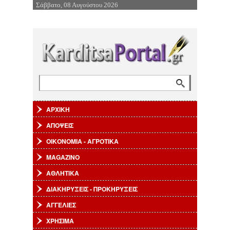
Σάββατο, 08 Αυγούστου 2026
Επιστροφή στην Πλοήγηση
Αναζήτηση
Φόρμα αναζήτησης
ΑΡΧΙΚΗ
ΑΠΟΨΕΙΣ
ΟΙΚΟΝΟΜΙΑ - ΑΓΡΟΤΙΚΑ
MAGAZINO
ΑΘΛΗΤΙΚΑ
ΔΙΑΚΗΡΥΞΕΙΣ - ΠΡΟΚΗΡΥΞΕΙΣ
ΑΓΓΕΛΙΕΣ
ΧΡΗΣΙΜΑ