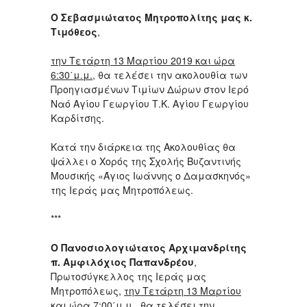
Ο Σεβασμιώτατος Μητροπολίτης μας κ.
Τιμόθεος
,
την Τετάρτη 13 Μαρτίου 2019 και ώρα
6:30΄μ.μ.
, θα τελέσει την ακολουθία των
Προηγιασμένων Τιμίων Δώρων στον Ιερό
Ναό Αγίου Γεωργίου Τ.Κ. Αγίου Γεωργίου
Καρδίτσης.
Κατά την διάρκεια της Ακολουθίας θα
ψάλλει ο Χορός της Σχολής Βυζαντινής
Μουσικής «Άγιος Ιωάννης ο Δαμασκηνός»
της Ιεράς μας Μητροπόλεως.
***
Ο Πανοσιολογιώτατος Αρχιμανδρίτης
π. Αμφιλόχιος Παπανδρέου
,
Πρωτοσύγκελλος της Ιεράς μας
Μητροπόλεως,
την Τετάρτη 13 Μαρτίου
και ώρα 7:00΄μ.μ.
, θα τελέσει την