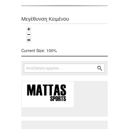
Μεγέθυνση Κειμένου
Current Size:
100%
Αναζήτηση
Φόρμα αναζήτησης