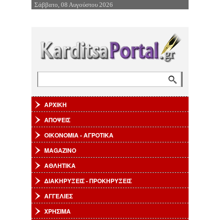
Σάββατο, 08 Αυγούστου 2026
Επιστροφή στην Πλοήγηση
Αναζήτηση
Φόρμα αναζήτησης
ΑΡΧΙΚΗ
ΑΠΟΨΕΙΣ
ΟΙΚΟΝΟΜΙΑ - ΑΓΡΟΤΙΚΑ
MAGAZINO
ΑΘΛΗΤΙΚΑ
ΔΙΑΚΗΡΥΞΕΙΣ - ΠΡΟΚΗΡΥΞΕΙΣ
ΑΓΓΕΛΙΕΣ
ΧΡΗΣΙΜΑ