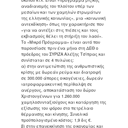
σκοπού κτλ. Είναι «πρόγραμμα ριζικής
αναδιανομής του πλούτου υπέρ των
μεσαίων και των χαμηλών στρωμάτων
της ελληνικής κοινωνίας», μια «κοινωνική
αντεκδίκηση» όπως την χαρακτήρισε που
«για να αντέξει στις πιέσεις και τους
εκβιασμούς θέλει τη στήριξη του λαού».
Το «Μικρό Πρόγραμμα» είναι αυτό που
παρουσίασε πριν ένα μήνα στη ΔΕΘ ο
πρόεδρος του ΣΥΡΙΖΑ Αλέξης Τσίπρας και
συνίσταται σε 4 πυλώνες:
α) στην αντιμετώπιση της ανθρωπιστικής
κρίσης με δωρεάν ρεύμα και διατροφή
σε 300.000 άπορες οικογένειες, δωρεάν
ιατροφαρμακευτική περίθαλψη σε
ανέργους, αποκατάσταση του δώρου
Χριστουγέννων για 1.260.000
χαμηλοσυνταξιούχους και κατάργηση της
εξίσωσης του φόρου στο πετρέλαιο
θέρμανσης και κίνησης. Συνολικό
προϋπολογισμένο κόστος: 1,9 δις €.
β) στην επανεκκίνηση της οικονομίας και