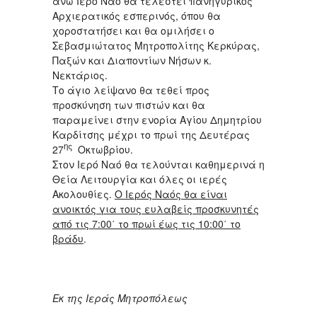
άνω Ιερό Ναό θα τελεστεί πανηγυρικός
Αρχιερατικός εσπερινός, όπου θα
χοροστατήσει και θα ομιλήσει ο
Σεβασμιώτατος Μητροπολίτης Κερκύρας,
Παξών και Διαποντίων Νήσων κ.
Νεκτάριος.
Το άγιο λείψανο θα τεθεί προς
προσκύνηση των πιστών και θα
παραμείνει στην ενορία Αγίου Δημητρίου
Καρδίτσης μέχρι το πρωί της Δευτέρας
ης
27
Οκτωβρίου.
Στον Ιερό Ναό θα τελούνται καθημερινά η
Θεία Λειτουργία και όλες οι ιερές
Ακολουθίες.
Ο Ιερός Ναός θα είναι
ανοικτός για τους ευλαβείς προσκυνητές
από τις 7:00΄ το πρωί έως τις 10:00΄ το
βράδυ
.
Εκ της Ιεράς Μητροπόλεως