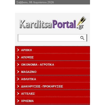
Σάββατο, 08 Αυγούστου 2026
Επιστροφή στην Πλοήγηση
Αναζήτηση
Φόρμα αναζήτησης
ΑΡΧΙΚΗ
ΑΠΟΨΕΙΣ
ΟΙΚΟΝΟΜΙΑ - ΑΓΡΟΤΙΚΑ
MAGAZINO
ΑΘΛΗΤΙΚΑ
ΔΙΑΚΗΡΥΞΕΙΣ - ΠΡΟΚΗΡΥΞΕΙΣ
ΑΓΓΕΛΙΕΣ
ΧΡΗΣΙΜΑ