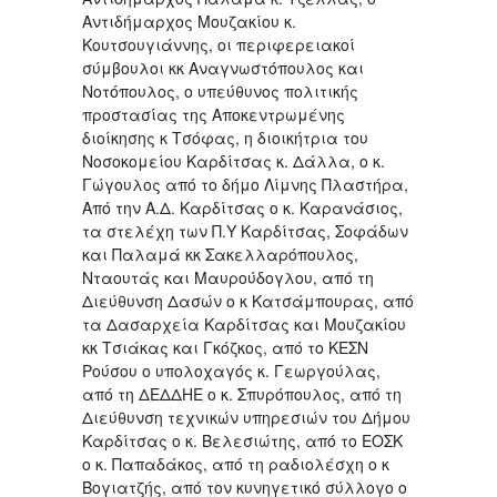
Αντιδήμαρχος Μουζακίου κ.
Κουτσουγιάννης, οι περιφερειακοί
σύμβουλοι κκ Αναγνωστόπουλος και
Νοτόπουλος, ο υπεύθυνος πολιτικής
προστασίας της Αποκεντρωμένης
διοίκησης κ Τσόφας, η διοικήτρια του
Νοσοκομείου Καρδίτσας κ. Δάλλα, ο κ.
Γώγουλος από το δήμο Λίμνης Πλαστήρα,
Από την Α.Δ. Καρδίτσας ο κ. Καρανάσιος,
τα στελέχη των Π.Υ Καρδίτσας, Σοφάδων
και Παλαμά κκ Σακελλαρόπουλος,
Νταουτάς και Μαυρούδογλου, από τη
Διεύθυνση Δασών ο κ Κατσάμπουρας, από
τα Δασαρχεία Καρδίτσας και Μουζακίου
κκ Τσιάκας και Γκόζκος, από το ΚΕΣΝ
Ρούσου ο υπολοχαγός κ. Γεωργούλας,
από τη ΔΕΔΔΗΕ ο κ. Σπυρόπουλος, από τη
Διεύθυνση τεχνικών υπηρεσιών του Δήμου
Καρδίτσας ο κ. Βελεσιώτης, από το ΕΟΣΚ
ο κ. Παπαδάκος, από τη ραδιολέσχη ο κ
Βογιατζής, από τον κυνηγετικό σύλλογο ο