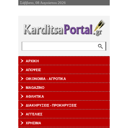
Σάββατο, 08 Αυγούστου 2026
Επιστροφή στην Πλοήγηση
Αναζήτηση
Φόρμα αναζήτησης
ΑΡΧΙΚΗ
ΑΠΟΨΕΙΣ
ΟΙΚΟΝΟΜΙΑ - ΑΓΡΟΤΙΚΑ
MAGAZINO
ΑΘΛΗΤΙΚΑ
ΔΙΑΚΗΡΥΞΕΙΣ - ΠΡΟΚΗΡΥΞΕΙΣ
ΑΓΓΕΛΙΕΣ
ΧΡΗΣΙΜΑ