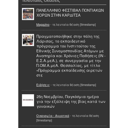
Τελευταίες Θεάσεις
ΠΑΝΕΛΛΗΝΙΟ ΦΕΣΤΙΒΑΛ ΠΟΝΤΙΑΚΩΝ
ΧΟΡΩΝ ΣΤΗΝ ΚΑΡΔΙΤΣΑ
Magazino
- τελευταία θέαση [timestamp]
Πραγματοποιήθηκε στην πόλη της
Λάρισας, το εκπαιδευτικό
πρόγραμμα του Ινστιτούτου της
Εθνικής Συνομοσπονδίας Ατόμων με
Αναπηρία και Χρόνιες Παθήσεις (ΙΝ -
Ε.Σ.Α.μεΑ.), σε συνεργασία με την
Π.ΟΜ.Α.μεΑ. Θεσσαλίας, με τίτλο
«Πρόγραμμα εκπαίδευσης αιρετών
στε
Ειδήσεις
- τελευταία θέαση [timestamp]
25η Νοεμβρίου, Παγκόσμια ημέρα
για την εξάλειψη της βίας κατά των
γυναικών
Οικονομία - Αγροτικά
- τελευταία θέαση
[timestamp]