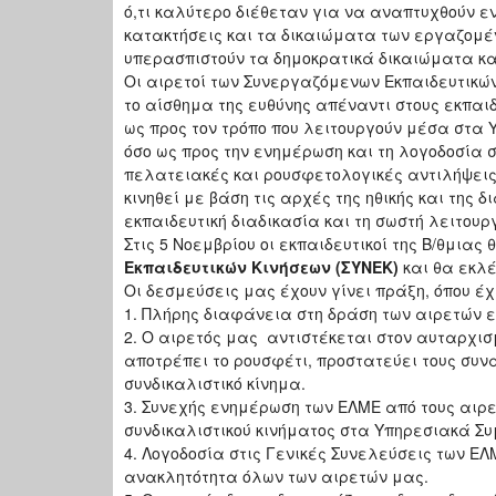
ό,τι καλύτερο διέθεταν για να αναπτυχθούν ε
κατακτήσεις και τα δικαιώματα των εργαζομέ
υπερασπιστούν τα δημοκρατικά δικαιώματα και
Οι αιρετοί των Συνεργαζόμενων Εκπαιδευτικών
το αίσθημα της ευθύνης απέναντι στους εκπαι
ως προς τον τρόπο που λειτουργούν μέσα στα 
όσο ως προς την ενημέρωση και τη λογοδοσία 
πελατειακές και ρουσφετολογικές αντιλήψεις,
κινηθεί με βάση τις αρχές της ηθικής και της
εκπαιδευτική διαδικασία και τη σωστή λειτουρ
Στις 5 Νοεμβρίου οι εκπαιδευτικοί της Β/θμια
Εκπαιδευτικών Κινήσεων
(ΣΥΝΕΚ)
και θα εκλέ
Οι δεσμεύσεις μας έχουν γίνει πράξη, όπου έχ
1. Πλήρης διαφάνεια στη δράση των αιρετών 
2. Ο αιρετός μας αντιστέκεται στον αυταρχισμ
αποτρέπει το ρουσφέτι, προστατεύει τους συν
συνδικαλιστικό κίνημα.
3. Συνεχής ενημέρωση των ΕΛΜΕ από τους αιρ
συνδικαλιστικού κινήματος στα Υπηρεσιακά Συ
4. Λογοδοσία στις Γενικές Συνελεύσεις των ΕΛ
ανακλητότητα όλων των αιρετών μας.