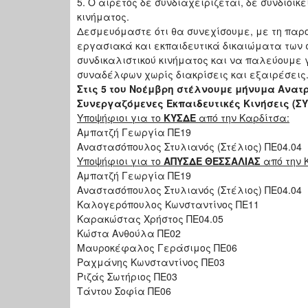
5. Ο αιρετός δε συνδιαχειρίζεται, δε συνδιοικ
κινήματος.
Δεσμευόμαστε ότι θα συνεχίσουμε, με τη παρο
εργασιακά και εκπαιδευτικά δικαιώματα των 
συνδικαλιστικού κινήματος και να παλεύουμε 
συναδέλφων χωρίς διακρίσεις και εξαιρέσεις
Στις 5 του Νοέμβρη στέλνουμε μήνυμα Ανατ
Συνεργαζόμενες Εκπαιδευτικές Κινήσεις (Σ
Υποψήφιοι για το
ΚΥΣΔΕ
από την Καρδίτσα:
Αμπατζή Γεωργία ΠΕ19
Αναστασόπουλος Στυλιανός (Στέλιος) ΠΕ04.04
Υποψήφιοι για το
ΑΠΥΣΔΕ ΘΕΣΣΑΛΙΑΣ
από την 
Αμπατζή Γεωργία ΠΕ19
Αναστασόπουλος Στυλιανός (Στέλιος) ΠΕ04.04
Καλογερόπουλος Κωνσταντίνος ΠΕ11
Καρακώστας Χρήστος ΠΕ04.05
Κώστα Ανθούλα ΠΕ02
Μαυροκέφαλος Γεράσιμος ΠΕ06
Ραχμάνης Κωνσταντίνος ΠΕ03
Ριζάς Σωτήριος ΠΕ03
Τάντου Σοφία ΠΕ06