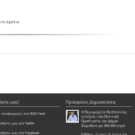
ετε σχόλια
ήστε μας!
Πρόσφατες Δημοσιεύσεις
Η Περιφέρεια Θεσσαλίας
ε συνδρομητές στο RSS Feed
ενισχύει την Πολιτική
Προστασία του Δήμου
θήστε μας στο Twitter
Σοφάδων με 300.000 ευρώ
υθήστε μας στο Facebook
Ειδήσεις
-
21 ώρες 26 λεπτά
πιο