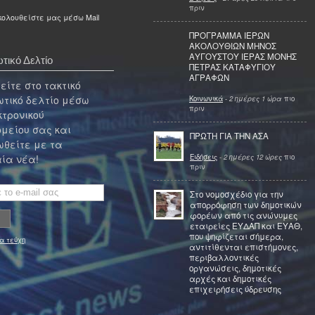
πριν
ολουθείστε μας μέσω Mail
ΠΡΟΓΡΑΜΜΑ ΙΕΡΩΝ
ΑΚΟΛΟΥΘΙΩΝ ΜΗΝΟΣ
ΑΥΓΟΥΣΤΟΥ ΙΕΡΑΣ ΜΟΝΗΣ
τικό Δελτίο
ΠΕΤΡΑΣ ΚΑΤΑΦΥΓΙΟΥ
ΑΓΡΑΦΩΝ
ίτε στο τακτικό
τικό δελτίο μέσω
Κοινωνικά
-
2 ημέρες 1 ώρα
πιο
πριν
κτρονικού
μείου σας και
ΠΡΩΤΗ ΓΙΑ ΤΗΝ ΑΣΑ
θείτε με τα
Ειδήσεις
-
2 ημέρες 12 ώρες
πιο
ία νέα!
πριν
Στο νομοσχέδιο για την
απορρόφηση των δημοτικών
φορέων από τις ανώνυμες
εταιρείες ΕΥΔΑΠ και ΕΥΑΘ,
που ψηφίζεται σήμερα,
α τεύχη
αντιτίθενται επιστήμονες,
περιβαλλοντικές
οργανώσεις, δημοτικές
αρχές και δημοτικές
επιχειρήσεις ύδρευσης