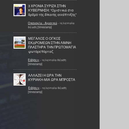
3 ΧΡΟΝΙΑ ΣΥΡΙΖΑ ΣΤΗΝ
ΚΥΒΕΡΝΗΣΗ: “Οριστικά στο
δρόμο της δίκαιης ανάπτυξης”
Οικονομία - Αγροτικά
- τελευταία
θέαση [timestamp]
ΜΕΓΑΛΟΣ Ο ΟΓΚΟΣ
ΕΚΔΡΟΜΕΩΝ ΣΤΗΝ ΛΙΜΝΗ
ΠΛΑΣΤΗΡΑ ΤΗΝ ΠΡΩΤΟΜΑΓΙΑ
φωτορεπορταζ
Ειδήσεις
- τελευταία θέαση
[timestamp]
ΑΛΛΑΖΕΙ Η ΩΡΑ ΤΗΝ
ΚΥΡΙΑΚΗ-ΜΙΑ ΩΡΑ ΜΠΡΟΣΤΑ
Ειδήσεις
- τελευταία θέαση
[timestamp]