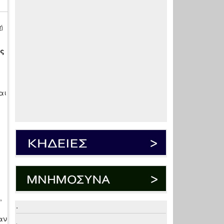
ή
υς
αι
,
.
αν
.