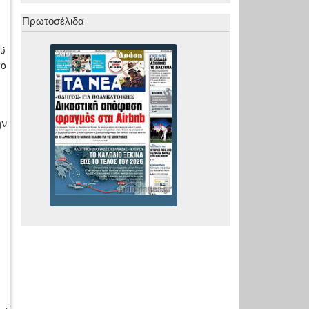
Πρωτοσέλιδα
ρύ
σο
ην
.