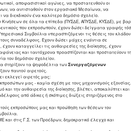
νωτικοί, αποφασιστικοί αγώνες, να προστατευθούν οι
νων, να αντισταθούν στον εργασιακό Μεσαίωνα, να
 να διεκδικούν ένα καλύτερο δημόσιο σχολείο.
 Κινήσεων σε όλα τα επίπεδα (ΠΥΣΔΕ, ΑΠΥΣΔΕ, ΚΥΣΔΕ), με βα
δευτικούς που εκπροσωπούν, έχουν δώσει δείγματα γραφής τό
Υπηρεσιακά Συμβούλια υπερασπιζόμενοι τις θέσεις του κλάδου
στους συναδέλφους. Έχουν δώσει μάχες ενάντια σε
 έχουν καταγγείλει τις αυθαιρεσίες της διοίκησης, έχουν
 διαφάνειας και ταυτόχρονα προασπίζονται και προστατεύουν τ
γία του δημόσιου σχολείου.
ς θα στηρίξουν τα ψηφοδέλτια των
Συνεργαζόμενων
ξουν παντού αιρετούς.
ει εκλεγεί αιρετός μας:
εκπροσώπων μας - καμία σχέση με τους μηχανισμούς εξουσίας
ό και την αυθαιρεσία της διοίκησης, βλέπει, αποκαλύπτει και
αδέλφους από άδικες ή σκόπιμες διώξεις στηριζόμενος στο
ετούς εκπροσώπους μας και προώθηση των θέσεων του
μβούλια.
ΜΕ και στις Γ.Σ. των Προέδρων, δημοκρατικό έλεγχο και