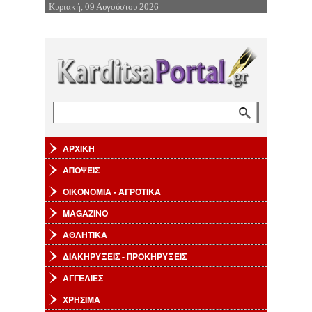
Κυριακή, 09 Αυγούστου 2026
Επιστροφή στην Πλοήγηση
Αναζήτηση
Φόρμα αναζήτησης
ΑΡΧΙΚΗ
ΑΠΟΨΕΙΣ
ΟΙΚΟΝΟΜΙΑ - ΑΓΡΟΤΙΚΑ
MAGAZINO
ΑΘΛΗΤΙΚΑ
ΔΙΑΚΗΡΥΞΕΙΣ - ΠΡΟΚΗΡΥΞΕΙΣ
ΑΓΓΕΛΙΕΣ
ΧΡΗΣΙΜΑ