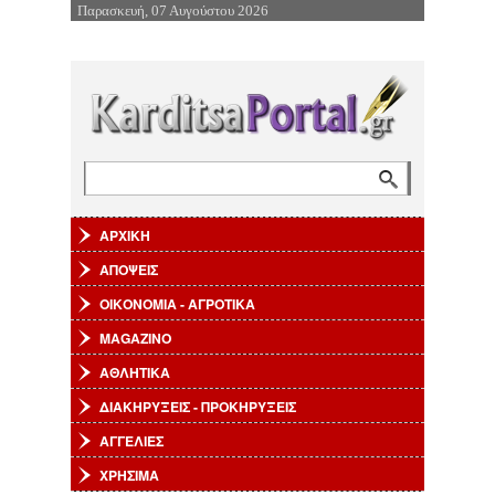
Παρασκευή, 07 Αυγούστου 2026
Επιστροφή στην Πλοήγηση
Αναζήτηση
Φόρμα αναζήτησης
ΑΡΧΙΚΗ
ΑΠΟΨΕΙΣ
ΟΙΚΟΝΟΜΙΑ - ΑΓΡΟΤΙΚΑ
MAGAZINO
ΑΘΛΗΤΙΚΑ
ΔΙΑΚΗΡΥΞΕΙΣ - ΠΡΟΚΗΡΥΞΕΙΣ
ΑΓΓΕΛΙΕΣ
ΧΡΗΣΙΜΑ