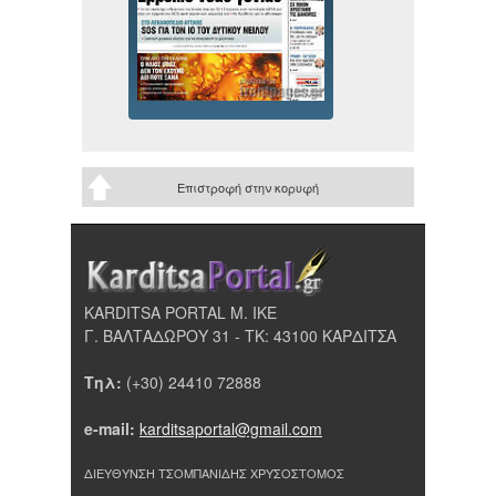
Επιστροφή στην κορυφή
KARDITSA PORTAL Μ. ΙΚΕ
Γ. ΒΑΛΤΑΔΩΡΟΥ 31 - ΤΚ: 43100 ΚΑΡΔΙΤΣΑ
Τηλ:
(+30) 24410 72888
e-mail:
karditsaportal@gmail.com
ΔΙΕΥΘΥΝΣΗ ΤΣΟΜΠΑΝΙΔΗΣ ΧΡΥΣΟΣΤΟΜΟΣ