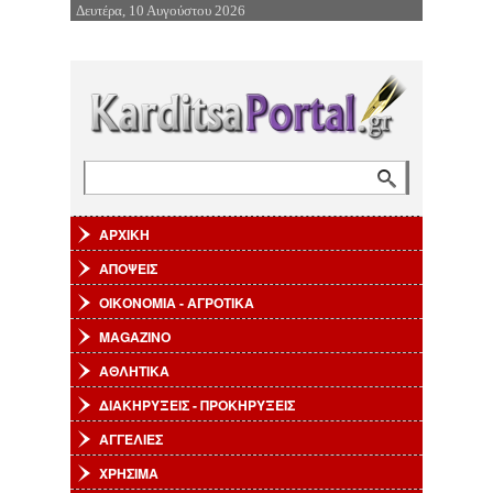
Δευτέρα, 10 Αυγούστου 2026
Επιστροφή στην Πλοήγηση
Αναζήτηση
Φόρμα αναζήτησης
ΑΡΧΙΚΗ
ΑΠΟΨΕΙΣ
ΟΙΚΟΝΟΜΙΑ - ΑΓΡΟΤΙΚΑ
MAGAZINO
ΑΘΛΗΤΙΚΑ
ΔΙΑΚΗΡΥΞΕΙΣ - ΠΡΟΚΗΡΥΞΕΙΣ
ΑΓΓΕΛΙΕΣ
ΧΡΗΣΙΜΑ