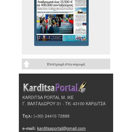
Επιστροφή στην κορυφή
KARDITSA PORTAL Μ. ΙΚΕ
Γ. ΒΑΛΤΑΔΩΡΟΥ 31 - ΤΚ: 43100 ΚΑΡΔΙΤΣΑ
Τηλ:
(+30) 24410 72888
e-mail:
karditsaportal@gmail.com