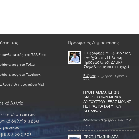
ήστε μας!
Πρόσφατες Δημοσιεύσεις
Η Περιφέρεια Θεσσαλίας
ε συνδρομητές στο RSS Feed
ενισχύει την Πολιτική
Προστασία του Δήμου
θήστε μας στο Twitter
Σοφάδων με 300.000 ευρώ
υθήστε μας στο Facebook
Ειδήσεις
-
2 ημέρες 2 ώρες
πιο
πριν
ολουθείστε μας μέσω Mail
ΠΡΟΓΡΑΜΜΑ ΙΕΡΩΝ
ΑΚΟΛΟΥΘΙΩΝ ΜΗΝΟΣ
ΑΥΓΟΥΣΤΟΥ ΙΕΡΑΣ ΜΟΝΗΣ
τικό Δελτίο
ΠΕΤΡΑΣ ΚΑΤΑΦΥΓΙΟΥ
ΑΓΡΑΦΩΝ
ίτε στο τακτικό
τικό δελτίο μέσω
Κοινωνικά
-
3 ημέρες 6 ώρες
πιο
πριν
κτρονικού
μείου σας και
ΠΡΩΤΗ ΓΙΑ ΤΗΝ ΑΣΑ