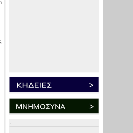
ή
ς
.
.