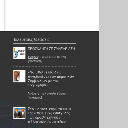
Τελευταίες Θεάσεις
ΠΡΟΣΚΛΗΣΗ ΣΕ ΣΥNΕΔΡΙΑΣΗ
Ειδήσεις
- τελευταία θέαση
[timestamp]
«Να μπει τέλος στις
συνεδριάσει των Δημοτικών
Συμβουλίων με τον ….
ταχυδρόμο!»
Απόψεις
- τελευταία θέαση
[timestamp]
Στα 12 εκατ. ευρώ το ποσό
της απευθείας ενίσχυσης
των ερασιτεχνικών
αθλητικών σωματείων