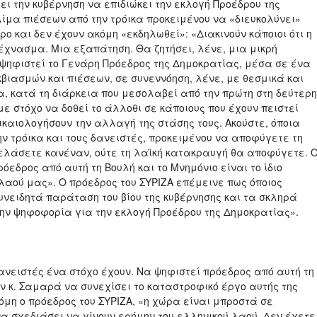
ι την κυβέρνηση να επιδιώκει την εκλογή Προέδρου της
ίμα πιέσεων από την τρόικα προκειμένου να «διευκολύνει»
ο και δεν έχουν ακόμη «εκδηλωθεί»: «Διακινούν κάποιοι ότι η
τέχνασμα. Μια εξαπάτηση. Θα ζητήσει, λένε, μια μικρή
 ψηφιστεί το Γενάρη Πρόεδρος της Δημοκρατίας, μέσα σε ένα
ιασμών και πιέσεων, σε συνεννόηση, λένε, με θεσμικά και
, κατά τη διάρκεια που μεσολαβεί από την πρώτη στη δεύτερη
με στόχο να δοθεί το άλλοθι σε κάποιους που έχουν πειστεί
ικαιολογήσουν την αλλαγή της στάσης τους. Ακούστε, όποια
ην τρόικα και τους δανειστές, προκειμένου να αποφύγετε τη
γελάσετε κανέναν, ούτε τη λαϊκή κατακραυγή θα αποφύγετε. 
όεδρος από αυτή τη Βουλή και το Μνημόνιο είναι το ίδιο
υ λαού μας». Ο πρόεδρος του ΣΥΡΙΖΑ επέμεινε πως όποιος
υνειδητά παράταση του βίου της κυβέρνησης και τα σκληρά
ην ψηφοφορία για την εκλογή Προέδρου της Δημοκρατίας».
δανειστές ένα στόχο έχουν. Να ψηφιστεί πρόεδρος από αυτή τη
ν κ. Σαμαρά να συνεχίσει το καταστροφικό έργο αυτής της
όμη ο πρόεδρος του ΣΥΡΙΖΑ, «η χώρα είναι μπροστά σε
 να σχεδιάσει να γίνουν ερήμην του ελληνικού λαού. Δεν έχετε