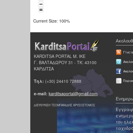
Current Size:
100%
Ακολουθ
Γίνετ
KARDITSA PORTAL Μ. ΙΚΕ
Γ. ΒΑΛΤΑΔΩΡΟΥ 31 - ΤΚ: 43100
Ακολου
ΚΑΡΔΙΤΣΑ
Ακολο
Τηλ:
(+30) 24410 72888
Παρακ
e-mail:
karditsaportal@gmail.com
Ενημερω
ΔΙΕΥΘΥΝΣΗ ΤΣΟΜΠΑΝΙΔΗΣ ΧΡΥΣΟΣΤΟΜΟΣ
Εγγραφε
ενημερω
του ηλε
ταχυδρο