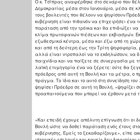
Ο κ. Τσίπρας αναφέρθηκε στο σενάριο που θέλε
Δημοκρατίας μέσα στον Ιανουάριο, μέσα σε κλ
τους βουλευτές που θέλουν να ψηφίσουν Πρόεδρ
κυβέρνηση είναι πιθανόν να επιχειρήσει ένα 
παράταση από την τρόικα και θα επιδιώξει να
κλίμα πρωτοφανών πιέσεων και εκβιασμών. Εκβ
εξωθεσμικά κέντρα, μέσα και έξω από τη χώρα
και από τη δεύτερη έως την Τρίτη ψηφοφορία, 
αλλά είναι ντροπαλοί να το εκδηλώσουν, να δ
παιχνίδια και να παίξετε σε συνεργασία με τ
λαϊκή ετυμηγορία ένα να ξέρετε: ούτε θα ξε
πρόεδρος από αυτή τη Βουλή και τα μέτρα, ο πρ
πράγμα. Το ίδιο και το αυτό στη συνείδηση το
ψηφίσει Πρόεδρο σε αυτή τη Βουλή, «ψηφίζει σ
προαπαιτούμενα που μπορεί να έρθουν μετά τ
«Και επειδή έχουμε απόλυτη επίγνωση ότι οι 
Βουλή ώστε να δοθεί παράταση ενός έτους στο
κυβέρνησης. Εμείς το ξεκαθαρίζουμε», είπε ακ
ιστορικές επιλογές και κανείς δεν δικαιούται