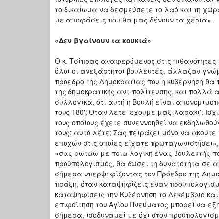
το δικαίωμα να δεσμεύσετε το λαό και τη χώρ
με αποφάσεις που θα μας δένουν τα χέρια».
«Δεν βγαίνουν τα κουκιά»
Ο κ. Τσίπρας αναφερόμενος στις πιθανότητες
όλοι οι ανεξάρτητοι βουλευτές, άλλαζαν γνώμ
πρόεδρο της Δημοκρατίας που η κυβέρνηση θα π
της δημοκρατικής αντιπολίτευσης, και πολλά
συλλογικά, ότι αυτή η Βουλή είναι απονομιμοπ
τους 180′; Όταν λέτε ‘έχουμε μαξιλαράκι'; Ι
τους οποίους έχετε συνεννοηθεί να εκδηλωθο
τους; αυτό λέτε; Σας πειράζει μόνο να ακούτ
εποχών στις οποίες είχατε πρωταγωνιστήσει», 
«σας ρωτάω με ποια λογική ένας βουλευτής π
προϋπολογισμός, θα δώσει τη δυνατότητα σε α
σήμερα υπερψηφίζοντας τον Πρόεδρο της Δημο
πράξη, όταν καταψηφίζεις έναν προϋπολογισμ
καταψηφίσεις την Κυβέρνηση το Δεκέμβριο και
επιφοίτηση του Αγίου Πνεύματος μπορεί να εξ
σήμερα, ισοδυναμεί με όχι στον προϋπολογισμό