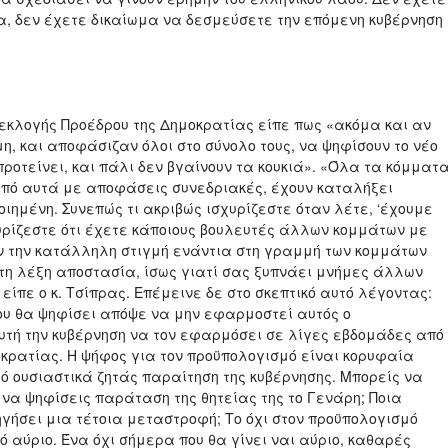
α, δεν έχετε δικαίωμα να δεσμεύσετε την επόμενη κυβέρνηση
 εκλογής Προέδρου της Δημοκρατίας είπε πως «ακόμα και αν
η, και αποφάσιζαν όλοι στο σύνολο τους, να ψηφίσουν το νέο
ροτείνει, και πάλι δεν βγαίνουν τα κουκιά». «Όλα τα κόμματ
 από αυτά με αποφάσεις συνεδριακές, έχουν καταλήξει
οιημένη. Συνεπώς τι ακριβώς ισχυρίζεστε όταν λέτε, ‘έχουμε
σχυρίζεστε ότι έχετε κάποιους βουλευτές άλλων κομμάτων με
ύν την κατάλληλη στιγμή ενάντια στη γραμμή των κομμάτων
ε τη λέξη αποστασία, ίσως γιατί σας ξυπνάει μνήμες άλλων
είπε ο κ. Τσίπρας. Επέμεινε δε στο σκεπτικό αυτό λέγοντας:
ου θα ψηφίσει απόψε να μην εφαρμοστεί αυτός ο
υτή την κυβέρνηση να τον εφαρμόσει σε λίγες εβδομάδες από
κρατίας. Η ψήφος για τον προϋπολογισμό είναι κορυφαία
ό ουσιαστικά ζητάς παραίτηση της κυβέρνησης. Μπορείς να
 να ψηφίσεις παράταση της θητείας της το Γενάρη; Ποια
ηγήσει μια τέτοια μεταστροφή; Το όχι στον προϋπολογισμό
 αύριο. Ένα όχι σήμερα που θα γίνει ναι αύριο, καθαρές