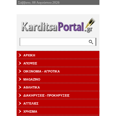
Σάββατο, 08 Αυγούστου 2026
Επιστροφή στην Πλοήγηση
Αναζήτηση
Φόρμα αναζήτησης
ΑΡΧΙΚΗ
ΑΠΟΨΕΙΣ
ΟΙΚΟΝΟΜΙΑ - ΑΓΡΟΤΙΚΑ
MAGAZINO
ΑΘΛΗΤΙΚΑ
ΔΙΑΚΗΡΥΞΕΙΣ - ΠΡΟΚΗΡΥΞΕΙΣ
ΑΓΓΕΛΙΕΣ
ΧΡΗΣΙΜΑ