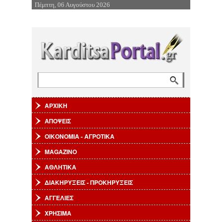
Πέμπτη, 06 Αυγούστου 2026
Επιστροφή στην Πλοήγηση
Αναζήτηση
Φόρμα αναζήτησης
ΑΡΧΙΚΗ
ΑΠΟΨΕΙΣ
ΟΙΚΟΝΟΜΙΑ - ΑΓΡΟΤΙΚΑ
MAGAZINO
ΑΘΛΗΤΙΚΑ
ΔΙΑΚΗΡΥΞΕΙΣ - ΠΡΟΚΗΡΥΞΕΙΣ
ΑΓΓΕΛΙΕΣ
ΧΡΗΣΙΜΑ