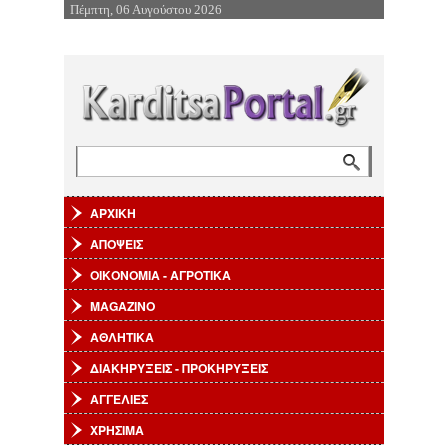
Πέμπτη, 06 Αυγούστου 2026
Επιστροφή στην Πλοήγηση
Αναζήτηση
Φόρμα αναζήτησης
ΑΡΧΙΚΗ
ΑΠΟΨΕΙΣ
ΟΙΚΟΝΟΜΙΑ - ΑΓΡΟΤΙΚΑ
MAGAZINO
ΑΘΛΗΤΙΚΑ
ΔΙΑΚΗΡΥΞΕΙΣ - ΠΡΟΚΗΡΥΞΕΙΣ
ΑΓΓΕΛΙΕΣ
ΧΡΗΣΙΜΑ