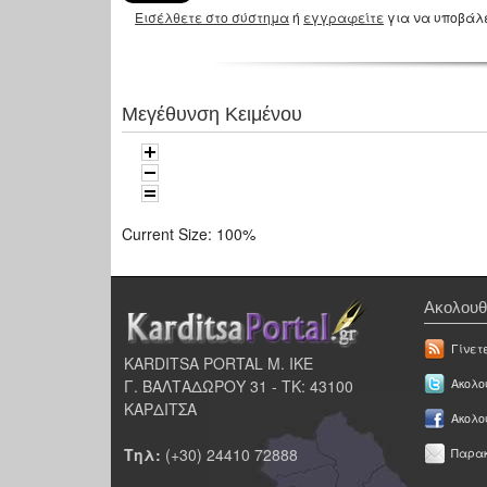
Εισέλθετε στο σύστημα
ή
εγγραφείτε
για να υποβάλ
Μεγέθυνση Κειμένου
Current Size:
100%
Ακολουθ
Γίνετ
KARDITSA PORTAL Μ. ΙΚΕ
Γ. ΒΑΛΤΑΔΩΡΟΥ 31 - ΤΚ: 43100
Ακολου
ΚΑΡΔΙΤΣΑ
Ακολο
Τηλ:
(+30) 24410 72888
Παρακ