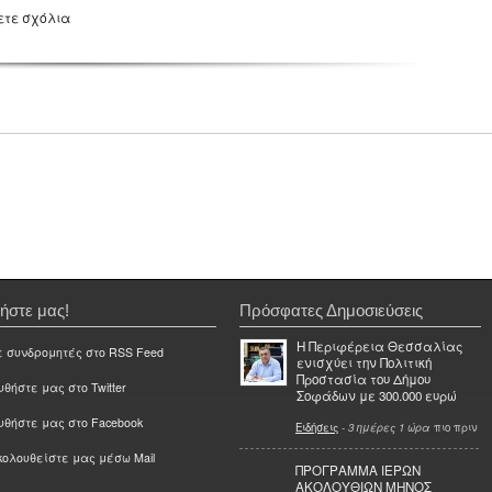
ετε σχόλια
ήστε μας!
Πρόσφατες Δημοσιεύσεις
Η Περιφέρεια Θεσσαλίας
ε συνδρομητές στο RSS Feed
ενισχύει την Πολιτική
Προστασία του Δήμου
θήστε μας στο Twitter
Σοφάδων με 300.000 ευρώ
υθήστε μας στο Facebook
Ειδήσεις
-
3 ημέρες 1 ώρα
πιο πριν
ολουθείστε μας μέσω Mail
ΠΡΟΓΡΑΜΜΑ ΙΕΡΩΝ
ΑΚΟΛΟΥΘΙΩΝ ΜΗΝΟΣ