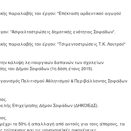
ικής παραλαβής του έργου: "Επέκταση αρδευτικού αγωγού
υ έργου: "Ασφαλτοστρώσεις δημοτικής ενότητας Σοφάδων".
κής παραλαβής του έργου: "Τσιμεντοστρώσεις Τ.Κ. Λουτρού"
α την κάλυψη λειτουργικών δαπανών των σχολείων
ς του Δήμου Σοφάδων (1η δόση έτους 2015).
Οργανισμός Πολιτισμού Αθλητισμού & Περιβάλλοντος Σοφάδων
ιος.
φελής Επιχείρησης Δήμου Σοφάδων (ΔΗΚΟΙΕΔΣ).
ιος.
μέχρι το 50% ή απαλλαγή από αυτούς για τους άπορους, τα
 τρίτεκνους και τις μονογονεϊκές οικογένειες.