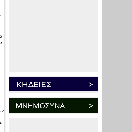
ή
α
σα
ου
.
4
.