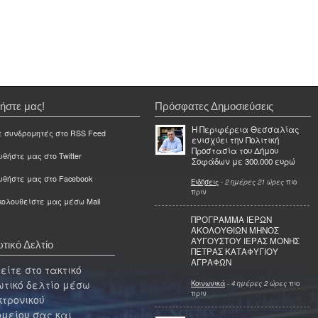
ήστε μας!
Πρόσφατες Δημοσιεύσεις
Η Περιφέρεια Θεσσαλίας
ε συνδρομητές στο RSS Feed
ενισχύει την Πολιτική
Προστασία του Δήμου
θήστε μας στο Twitter
Σοφάδων με 300.000 ευρώ
υθήστε μας στο Facebook
Ειδήσεις
-
2 ημέρες 21 ώρες
πιο
πριν
ολουθείστε μας μέσω Mail
ΠΡΟΓΡΑΜΜΑ ΙΕΡΩΝ
ΑΚΟΛΟΥΘΙΩΝ ΜΗΝΟΣ
ΑΥΓΟΥΣΤΟΥ ΙΕΡΑΣ ΜΟΝΗΣ
τικό Δελτίο
ΠΕΤΡΑΣ ΚΑΤΑΦΥΓΙΟΥ
ΑΓΡΑΦΩΝ
ίτε στο τακτικό
τικό δελτίο μέσω
Κοινωνικά
-
4 ημέρες 2 ώρες
πιο
πριν
κτρονικού
μείου σας και