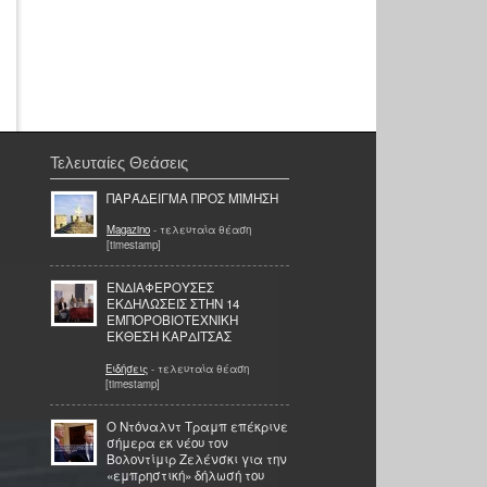
Τελευταίες Θεάσεις
ΠΑΡΆΔΕΙΓΜΑ ΠΡΟΣ ΜΊΜΗΣΗ
Magazino
- τελευταία θέαση
[timestamp]
ΕΝΔΙΑΦΕΡΟΥΣΕΣ
ΕΚΔΗΛΩΣΕΙΣ ΣΤΗΝ 14
ΕΜΠΟΡΟΒΙΟΤΕΧΝΙΚΗ
ΕΚΘΕΣΗ ΚΑΡΔΙΤΣΑΣ
Ειδήσεις
- τελευταία θέαση
[timestamp]
Ο Ντόναλντ Τραμπ επέκρινε
σήμερα εκ νέου τον
Βολοντίμιρ Ζελένσκι για την
«εμπρηστική» δήλωσή του