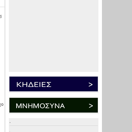
ή
χο
.
.