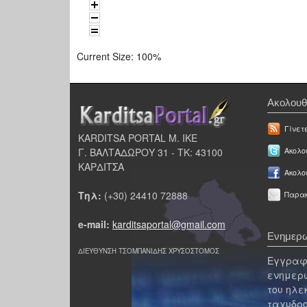
Current Size:
100%
Ακολουθ
Γίνετ
KARDITSA PORTAL Μ. ΙΚΕ
Γ. ΒΑΛΤΑΔΩΡΟΥ 31 - ΤΚ: 43100
Ακολου
ΚΑΡΔΙΤΣΑ
Ακολο
Τηλ:
(+30) 24410 72888
Παρακ
e-mail:
karditsaportal@gmail.com
Ενημερω
ΔΙΕΥΘΥΝΣΗ ΤΣΟΜΠΑΝΙΔΗΣ ΧΡΥΣΟΣΤΟΜΟΣ
Εγγραφε
ενημερω
του ηλε
ταχυδρο