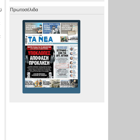
ύ
Πρωτοσέλιδα
ε
α