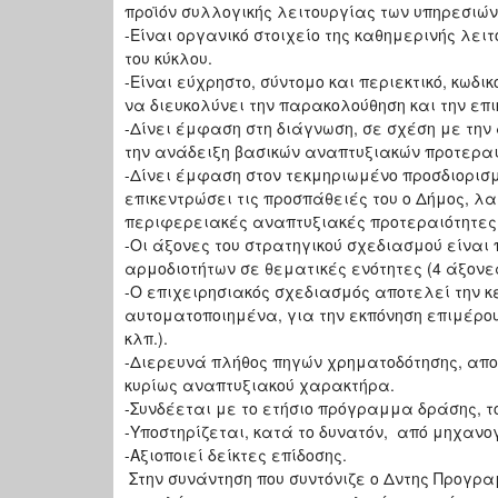
προϊόν συλλογικής λειτουργίας των υπηρεσιών
-Είναι οργανικό στοιχείο της καθημερινής λει
του κύκλου.
-Είναι εύχρηστο, σύντομο και περιεκτικό, κωδ
να διευκολύνει την παρακολούθηση και την επι
-Δίνει έμφαση στη διάγνωση, σε σχέση με την
την ανάδειξη βασικών αναπτυξιακών προτεραι
-Δίνει έμφαση στον τεκμηριωμένο προσδιορισμ
επικεντρώσει τις προσπάθειές του ο Δήμος, λ
περιφερειακές αναπτυξιακές προτεραιότητες κ
-Οι άξονες του στρατηγικού σχεδιασμού είναι
αρμοδιοτήτων σε θεματικές ενότητες (4 άξονες)
-Ο επιχειρησιακός σχεδιασμός αποτελεί την κ
αυτοματοποιημένα, για την εκπόνηση επιμέρο
κλπ.).
-Διερευνά πλήθος πηγών χρηματοδότησης, απο
κυρίως αναπτυξιακού χαρακτήρα.
-Συνδέεται με το ετήσιο πρόγραμμα δράσης, τ
-Υποστηρίζεται, κατά το δυνατόν, από μηχαν
-Αξιοποιεί δείκτες επίδοσης.
Στην συνάντηση που συντόνιζε ο Δντης Προγρα