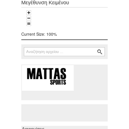
Μεγέθυνση Κειμένου
Current Size:
100%
Αναζήτηση
Φόρμα αναζήτησης
Διαφημίσεις