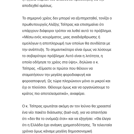
αποδεχθεί αμέσως.
Το σημερινό χρέος δεν μπορεί να εξυπηρετηθεί, τονίζει ο
πρωθυπουργός Αλέξης Τσίπρας και επισημαίνει ότι
υπάρχουν διάφοροι τρόποι να λυθεί αυτό το πρόβλημα.
«Μέσω ενός κουρέματος, μιας αναδιάρθρωσης ή
ομολόγων η αποπληρωμή των οποίων θα συνδέεται με
την ανάπτυξη. Το σημαντικότερο είναι όμως να λύσουμε
το σοβαρότερο πρόβλημα: Αυτό είναι η λιτότητα, η
οποία οδήγησε το χρέος στα ύψη», δηλώνει ο κ.
Τσίπρας. «Είμαστε οι πρώτοι που θέλουν να
σταματήσουν την μεγάλη φοροδιαφυγή και
φοροαποφυγή. Ως τώρα πληρώνουν μόνο οι μικροί και
όχι οι πλούσιοι. Θέλουμε όμως και να οργανώσουμε το
κράτος πιο αποτελεσματικά», αναφέρει.
Ο κ. Τσίπρας ερωτάται ακόμη αν τον Ιούνιο θα χρειαστεί
ένα νέο πακέτο διάσωσης (bail-out), για να απαντήσει
ότι «δεν θα το ονόμαζε έτσι» και να εξηγήσει: «Θα έλεγα
ότι η Ελλάδα έχει ανάγκη χρηματοδότησης. Τα τελευταία
χρόνια όμως κάναμε μεγάλη δημοσιονομική