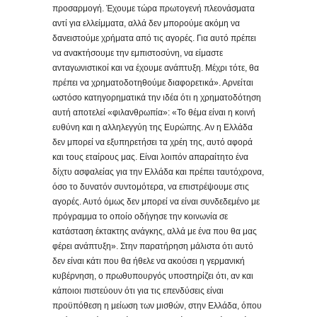
προσαρμογή. Έχουμε τώρα πρωτογενή πλεονάσματα
αντί για ελλείμματα, αλλά δεν μπορούμε ακόμη να
δανειστούμε χρήματα από τις αγορές. Για αυτό πρέπει
να ανακτήσουμε την εμπιστοσύνη, να είμαστε
ανταγωνιστικοί και να έχουμε ανάπτυξη. Μέχρι τότε, θα
πρέπει να χρηματοδοτηθούμε διαφορετικά». Αρνείται
ωστόσο κατηγορηματικά την ιδέα ότι η χρηματοδότηση
αυτή αποτελεί «φιλανθρωπία»: «Το θέμα είναι η κοινή
ευθύνη και η αλληλεγγύη της Ευρώπης. Αν η Ελλάδα
δεν μπορεί να εξυπηρετήσει τα χρέη της, αυτό αφορά
και τους εταίρους μας. Είναι λοιπόν απαραίτητο ένα
δίχτυ ασφαλείας για την Ελλάδα και πρέπει ταυτόχρονα,
όσο το δυνατόν συντομότερα, να επιστρέψουμε στις
αγορές. Αυτό όμως δεν μπορεί να είναι συνδεδεμένο με
πρόγραμμα το οποίο οδήγησε την κοινωνία σε
κατάσταση έκτακτης ανάγκης, αλλά με ένα που θα μας
φέρει ανάπτυξη». Στην παρατήρηση μάλιστα ότι αυτό
δεν είναι κάτι που θα ήθελε να ακούσει η γερμανική
κυβέρνηση, ο πρωθυπουργός υποστηρίζει ότι, αν και
κάποιοι πιστεύουν ότι για τις επενδύσεις είναι
προϋπόθεση η μείωση των μισθών, στην Ελλάδα, όπου