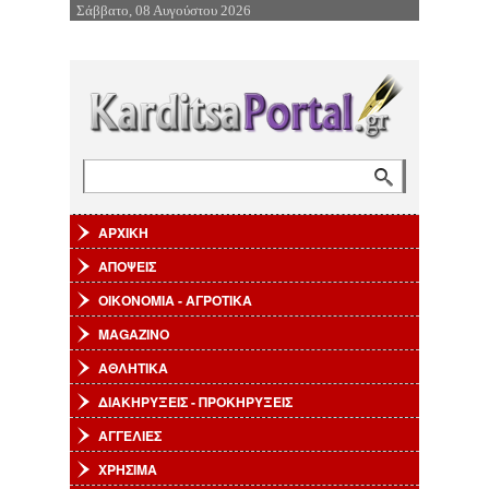
Σάββατο, 08 Αυγούστου 2026
Επιστροφή στην Πλοήγηση
Αναζήτηση
Φόρμα αναζήτησης
ΑΡΧΙΚΗ
ΑΠΟΨΕΙΣ
ΟΙΚΟΝΟΜΙΑ - ΑΓΡΟΤΙΚΑ
MAGAZINO
ΑΘΛΗΤΙΚΑ
ΔΙΑΚΗΡΥΞΕΙΣ - ΠΡΟΚΗΡΥΞΕΙΣ
ΑΓΓΕΛΙΕΣ
ΧΡΗΣΙΜΑ