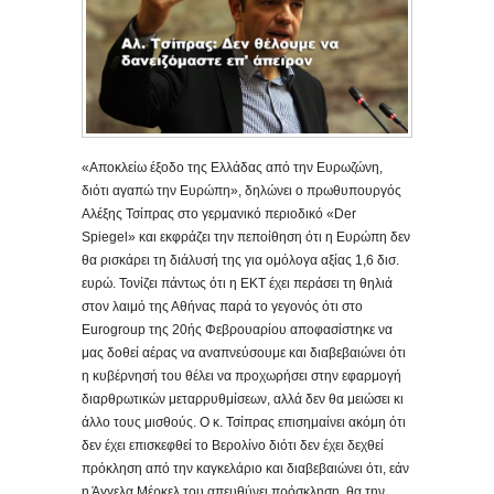
«Αποκλείω έξοδο της Ελλάδας από την Ευρωζώνη,
διότι αγαπώ την Ευρώπη», δηλώνει ο πρωθυπουργός
Αλέξης Τσίπρας στο γερμανικό περιοδικό «Der
Spiegel» και εκφράζει την πεποίθηση ότι η Ευρώπη δεν
θα ρισκάρει τη διάλυσή της για ομόλογα αξίας 1,6 δισ.
ευρώ. Τονίζει πάντως ότι η ΕΚΤ έχει περάσει τη θηλιά
στον λαιμό της Αθήνας παρά το γεγονός ότι στο
Eurogroup της 20ής Φεβρουαρίου αποφασίστηκε να
μας δοθεί αέρας να αναπνεύσουμε και διαβεβαιώνει ότι
η κυβέρνησή του θέλει να προχωρήσει στην εφαρμογή
διαρθρωτικών μεταρρυθμίσεων, αλλά δεν θα μειώσει κι
άλλο τους μισθούς. Ο κ. Τσίπρας επισημαίνει ακόμη ότι
δεν έχει επισκεφθεί το Βερολίνο διότι δεν έχει δεχθεί
πρόκληση από την καγκελάριο και διαβεβαιώνει ότι, εάν
η Άγγελα Μέρκελ του απευθύνει πρόσκληση, θα την