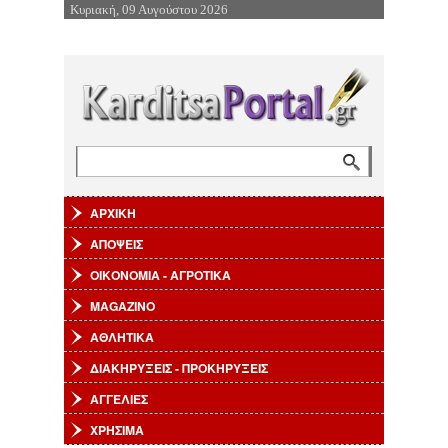
Κυριακή, 09 Αυγούστου 2026
Επιστροφή στην Πλοήγηση
Αναζήτηση
Φόρμα αναζήτησης
ΑΡΧΙΚΗ
ΑΠΟΨΕΙΣ
ΟΙΚΟΝΟΜΙΑ - ΑΓΡΟΤΙΚΑ
MAGAZINO
ΑΘΛΗΤΙΚΑ
ΔΙΑΚΗΡΥΞΕΙΣ - ΠΡΟΚΗΡΥΞΕΙΣ
ΑΓΓΕΛΙΕΣ
ΧΡΗΣΙΜΑ