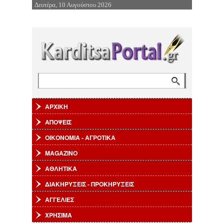
Δευτέρα, 10 Αυγούστου 2026
Επιστροφή στην Πλοήγηση
Αναζήτηση
Φόρμα αναζήτησης
ΑΡΧΙΚΗ
ΑΠΟΨΕΙΣ
ΟΙΚΟΝΟΜΙΑ - ΑΓΡΟΤΙΚΑ
MAGAZINO
ΑΘΛΗΤΙΚΑ
ΔΙΑΚΗΡΥΞΕΙΣ - ΠΡΟΚΗΡΥΞΕΙΣ
ΑΓΓΕΛΙΕΣ
ΧΡΗΣΙΜΑ