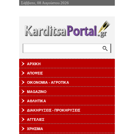
Σάββατο, 08 Αυγούστου 2026
Επιστροφή στην Πλοήγηση
Αναζήτηση
Φόρμα αναζήτησης
ΑΡΧΙΚΗ
ΑΠΟΨΕΙΣ
ΟΙΚΟΝΟΜΙΑ - ΑΓΡΟΤΙΚΑ
MAGAZINO
ΑΘΛΗΤΙΚΑ
ΔΙΑΚΗΡΥΞΕΙΣ - ΠΡΟΚΗΡΥΞΕΙΣ
ΑΓΓΕΛΙΕΣ
ΧΡΗΣΙΜΑ