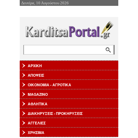
Δευτέρα, 10 Αυγούστου 2026
Επιστροφή στην Πλοήγηση
Αναζήτηση
Φόρμα αναζήτησης
ΑΡΧΙΚΗ
ΑΠΟΨΕΙΣ
ΟΙΚΟΝΟΜΙΑ - ΑΓΡΟΤΙΚΑ
MAGAZINO
ΑΘΛΗΤΙΚΑ
ΔΙΑΚΗΡΥΞΕΙΣ - ΠΡΟΚΗΡΥΞΕΙΣ
ΑΓΓΕΛΙΕΣ
ΧΡΗΣΙΜΑ