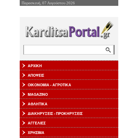
Παρασκευή, 07 Αυγούστου 2026
Επιστροφή στην Πλοήγηση
Αναζήτηση
Φόρμα αναζήτησης
ΑΡΧΙΚΗ
ΑΠΟΨΕΙΣ
ΟΙΚΟΝΟΜΙΑ - ΑΓΡΟΤΙΚΑ
MAGAZINO
ΑΘΛΗΤΙΚΑ
ΔΙΑΚΗΡΥΞΕΙΣ - ΠΡΟΚΗΡΥΞΕΙΣ
ΑΓΓΕΛΙΕΣ
ΧΡΗΣΙΜΑ