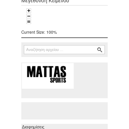
Μεγέθυνση Κειμένου
Current Size:
100%
Αναζήτηση
Φόρμα αναζήτησης
Διαφημίσεις