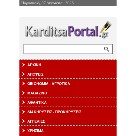
Παρασκευή, 07 Αυγούστου 2026
Επιστροφή στην Πλοήγηση
Αναζήτηση
Φόρμα αναζήτησης
ΑΡΧΙΚΗ
ΑΠΟΨΕΙΣ
ΟΙΚΟΝΟΜΙΑ - ΑΓΡΟΤΙΚΑ
MAGAZINO
ΑΘΛΗΤΙΚΑ
ΔΙΑΚΗΡΥΞΕΙΣ - ΠΡΟΚΗΡΥΞΕΙΣ
ΑΓΓΕΛΙΕΣ
ΧΡΗΣΙΜΑ