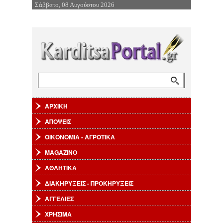
Σάββατο, 08 Αυγούστου 2026
Επιστροφή στην Πλοήγηση
Αναζήτηση
Φόρμα αναζήτησης
ΑΡΧΙΚΗ
ΑΠΟΨΕΙΣ
ΟΙΚΟΝΟΜΙΑ - ΑΓΡΟΤΙΚΑ
MAGAZINO
ΑΘΛΗΤΙΚΑ
ΔΙΑΚΗΡΥΞΕΙΣ - ΠΡΟΚΗΡΥΞΕΙΣ
ΑΓΓΕΛΙΕΣ
ΧΡΗΣΙΜΑ