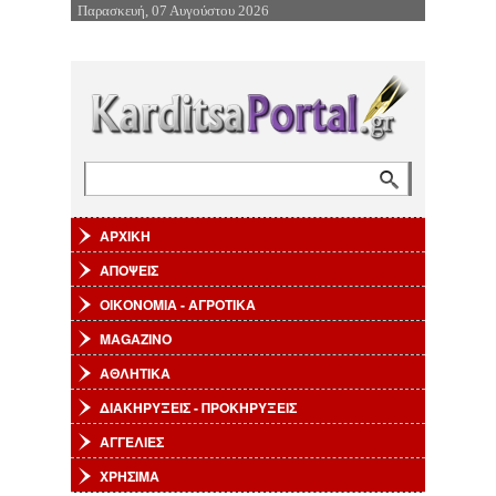
Παρασκευή, 07 Αυγούστου 2026
Επιστροφή στην Πλοήγηση
Αναζήτηση
Φόρμα αναζήτησης
ΑΡΧΙΚΗ
ΑΠΟΨΕΙΣ
ΟΙΚΟΝΟΜΙΑ - ΑΓΡΟΤΙΚΑ
MAGAZINO
ΑΘΛΗΤΙΚΑ
ΔΙΑΚΗΡΥΞΕΙΣ - ΠΡΟΚΗΡΥΞΕΙΣ
ΑΓΓΕΛΙΕΣ
ΧΡΗΣΙΜΑ