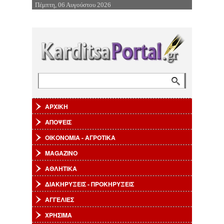
Πέμπτη, 06 Αυγούστου 2026
Επιστροφή στην Πλοήγηση
Αναζήτηση
Φόρμα αναζήτησης
ΑΡΧΙΚΗ
ΑΠΟΨΕΙΣ
ΟΙΚΟΝΟΜΙΑ - ΑΓΡΟΤΙΚΑ
MAGAZINO
ΑΘΛΗΤΙΚΑ
ΔΙΑΚΗΡΥΞΕΙΣ - ΠΡΟΚΗΡΥΞΕΙΣ
ΑΓΓΕΛΙΕΣ
ΧΡΗΣΙΜΑ