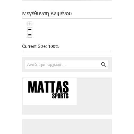
Μεγέθυνση Κειμένου
Current Size:
100%
Αναζήτηση
Φόρμα αναζήτησης